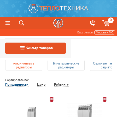
0
Ваш регион:
Москва и МО
Радиаторы отопления и обогреватели
Фильтр товаров
Алюминиевые
Биметаллические
Стальные пане
радиаторы
радиаторы
радиаторы
Сортировать по:
Популярности
Цене
Рейтингу