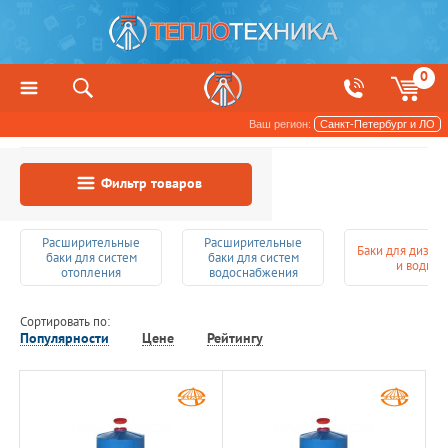
0
Ваш регион:
Санкт-Петербург и ЛО
Баки
Фильтр товаров
Расширительные
Расширительные
Баки для дизто
баки для систем
баки для систем
и воды
отопления
водоснабжения
Сортировать по:
Популярности
Цене
Рейтингу