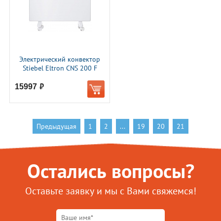
Электрический конвектор
Stiebel Eltron CNS 200 F
15997
руб.
Предыдущая
1
2
...
19
20
21
Остались вопросы?
Оставьте заявку и мы с Вами свяжемся!