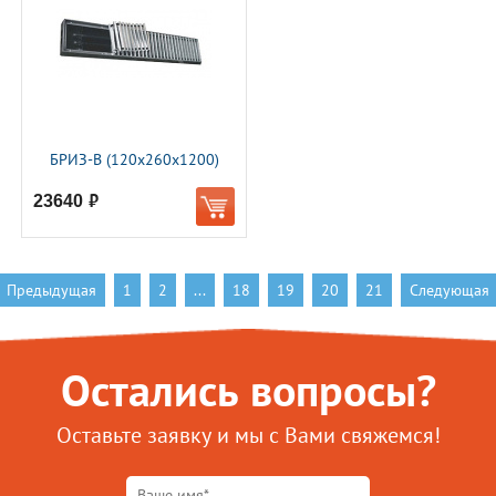
БРИЗ-В (120х260х1200)
23640
руб.
Предыдущая
1
2
...
18
19
20
21
Следующая
Остались вопросы?
Оставьте заявку и мы с Вами свяжемся!