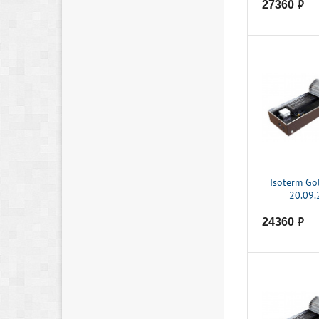
27360
руб.
Isoterm Go
20.09.
24360
руб.