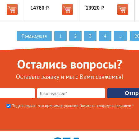
14760
13920
руб.
руб.
Предыдущая
1
2
3
4
...
2
Остались вопросы?
Оставьте заявку и мы с Вами свяжемся!
Политики конфиденциальности
Подтверждаю, что принимаю условия
.*