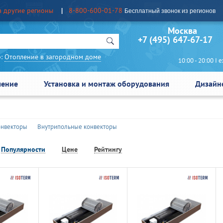
в другие регионы
8-800-600-01-78
Бесплатный звонок из регионов
Москва Сан
+7 (495) 647-67-17
:
Отопление в загородном доме
10:00 - 20:00 I еж
чение
Установка и монтаж оборудования
Дизайн
онвекторы
Внутрипольные конвекторы
Популярности
Цене
Рейтингу