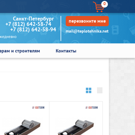
0
кт-Петербург
перезвоните мне
+7 (812) 642-58-74
+7 (812) 642-58-94
mail@teplotehnika.net
едневно
ерам и строителям
Контакты