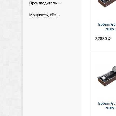
Производитель
Мощность, кВт
Isoterm Go
20.09.
32880
руб.
Isoterm Go
20.09.