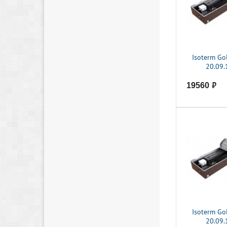
Isoterm Go
20.09.
19560
руб.
Isoterm Go
20.09.