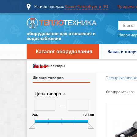
Регион продаж:
Санкт-Петербург и ЛО
Продажа 
оборудование для отопления и
Например
водоснабжения
Заказ и полу
Каталог оборудования
Акции
Конвекторы
Фильтр товаров
Электрические к
Сортировать по:
Цена товара
244
120600