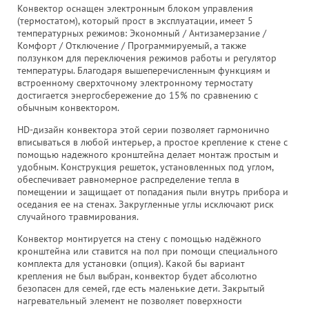
Конвектор оснащен электронным блоком управления
(термостатом), который прост в эксплуатации, имеет 5
температурных режимов: Экономный / Антизамерзание /
Комфорт / Отключение / Программируемый, а также
ползунком для переключения режимов работы и регулятор
температуры. Благодаря вышеперечисленным функциям и
встроенному сверхточному электронному термостату
достигается энергосбережение до 15% по сравнению с
обычным конвектором.
HD-дизайн конвектора этой серии позволяет гармонично
вписываться в любой интерьер, а простое крепление к стене с
помощью надежного кронштейна делает монтаж простым и
удобным. Конструкция решеток, установленных под углом,
обеспечивает равномерное распределение тепла в
помещении и защищает от попадания пыли внутрь прибора и
оседания ее на стенах. Закругленные углы исключают риск
случайного травмирования.
Конвектор монтируется на стену с помощью надёжного
кронштейна или ставится на пол при помощи специального
комплекта для установки (опция). Какой бы вариант
крепления не был выбран, конвектор будет абсолютно
безопасен для семей, где есть маленькие дети. Закрытый
нагревательный элемент не позволяет поверхности