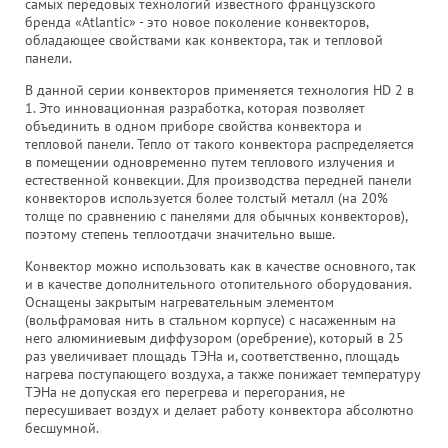
самых передовых технологий известного французского
бренда «Atlantic» - это новое поколение конвекторов,
обладающее свойствами как конвектора, так и тепловой
панели.
В данной серии конвекторов применяется технология HD 2 в
1. Это инновационная разработка, которая позволяет
объединить в одном приборе свойства конвектора и
тепловой панели. Тепло от такого конвектора распределяется
в помещении одновременно путем теплового излучения и
естественной конвекции. Для производства передней панели
конвекторов используется более толстый металл (на 20%
толще по сравнению с панелями для обычных конвекторов),
поэтому степень теплоотдачи значительно выше.
Конвектор можно использовать как в качестве основного, так
и в качестве дополнительного отопительного оборудования.
Оснащены закрытым нагревательным элементом
(вольфрамовая нить в стальном корпусе) с насаженным на
него алюминиевым диффузором (оребрение), который в 25
раз увеличивает площадь ТЭНа и, соответственно, площадь
нагрева поступающего воздуха, а также понижает температуру
ТЭНа не допуская его перегрева и перегорания, не
пересушивает воздух и делает работу конвектора абсолютно
бесшумной.