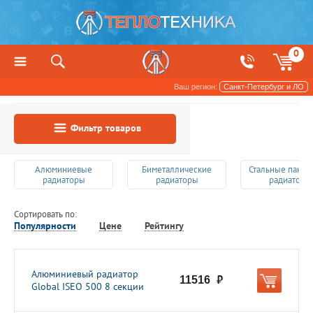
0
Ваш регион:
Санкт-Петербург и ЛО
Фильтр товаров
Алюминиевые
Биметаллические
Стальные пане
радиаторы
радиаторы
радиаторы
Сортировать по:
Популярности
Цене
Рейтингу
Алюминиевый радиатор
11516
руб.
Global ISEO 500 8 секции