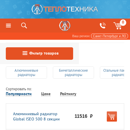
0
Ваш регион:
Санкт-Петербург и ЛО
Фильтр товаров
Алюминиевые
Биметаллические
Стальные пане
радиаторы
радиаторы
радиаторы
Сортировать по:
Популярности
Цене
Рейтингу
Алюминиевый радиатор
11516
руб.
Global ISEO 500 8 секции