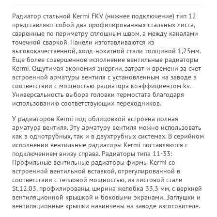
Радиатор стальной Kermi FKV (нижнее подключение) тип 12
представляют собой два профилированных стальных листа,
сваренные по периметру сплошным швом, а между каналами
точечной сваркой. Панели изготавливаются из
высококачественной, холд-нокатной стали толщиной 1,25мм.
Еще более совершенное исполнение вентильные радиаторы
Kermi. Ощутимая экономия энергии, затрат и времени за счет
встроенной арматуры вентиля с установленным на заводе в
соответствии с мощностью радиатора коэффициентом kv.
Универсальность выбора головки термостата благодаря
использованию соответствующих переходников.
У радиаторов Kermi под облицовкой встроена полная
арматура вентиля. Эту арматуру вентиля можно использовать
как в однотрубных, так и в двухтрубных системах. В серийном
исполнении вентильные радиаторы Kermi поставляются с
подключением внизу справа. Радиаторы типа 11-33:
Профильные вентильные радиаторы фирмы Kermi со
встроенной вентильной вставкой, отрегулированной в
соответствии с тепловой мощностью, из листовой стали
St.12.03, профилированы, ширина желобка 33,3 мм, с верхней
вентиляционной крышкой и боковыми экранами. Заглушки и
вентиляционные крышки навинчены на заводе изготовителе.