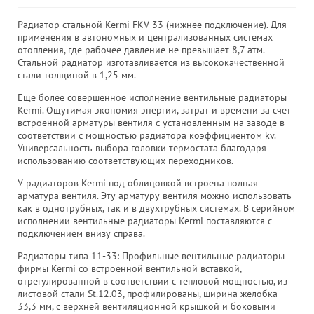
Радиатор стальной Kermi FKV 33 (нижнее подключение). Для
применения в автономных и централизованных системах
отопления, где рабочее давление не превышает 8,7 атм.
Стальной радиатор изготавливается из высококачественной
стали толщиной в 1,25 мм.
Еще более совершенное исполнение вентильные радиаторы
Kermi. Ощутимая экономия энергии, затрат и времени за счет
встроенной арматуры вентиля с установленным на заводе в
соответствии с мощностью радиатора коэффициентом kv.
Универсальность выбора головки термостата благодаря
использованию соответствующих переходников.
У радиаторов Kermi под облицовкой встроена полная
арматура вентиля. Эту арматуру вентиля можно использовать
как в однотрубных, так и в двухтрубных системах. В серийном
исполнении вентильные радиаторы Kermi поставляются с
подключением внизу справа.
Радиаторы типа 11-33: Профильные вентильные радиаторы
фирмы Kermi со встроенной вентильной вставкой,
отрегулированной в соответствии с тепловой мощностью, из
листовой стали St.12.03, профилированы, ширина желобка
33,3 мм, с верхней вентиляционной крышкой и боковыми