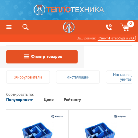
0
Ваш регион:
Санкт-Петербург и ЛО
Сантехника
Фильтр товаров
Инсталляции 
Жироуловители
Инсталляции
унитазов
Сортировать по:
Популярности
Цене
Рейтингу