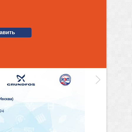
>
Москва)
-94