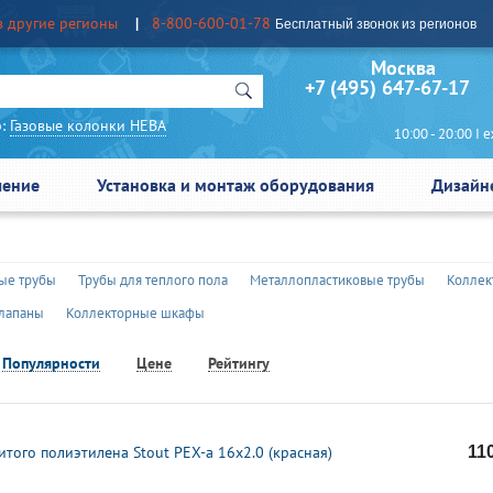
в другие регионы
8-800-600-01-78
Бесплатный звонок из регионов
Москва Сан
+7 (495) 647-67-17
:
Газовые колонки НЕВА
10:00 - 20:00 I еж
чение
Установка и монтаж оборудования
Дизайн
ые трубы
Трубы для теплого пола
Металлопластиковые трубы
Коллек
лапаны
Коллекторные шкафы
Популярности
Цене
Рейтингу
итого полиэтилена Stout PEX-a 16x2.0 (красная)
11