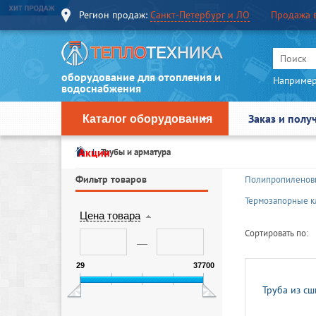
Регион продаж:
Санкт-Петербург и ЛО
Продажа 
оборудование для отопления и
Например
водоснабжения
Заказ и полу
Каталог оборудования
Акции
Трубы и арматура
Фильтр товаров
Полипропиленов
Термозапорные к
Цена товара
Сортировать по:
29
37700
Труба из сш