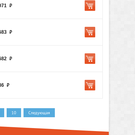
071
руб.
683
руб.
682
руб.
36
руб.
10
Следующая