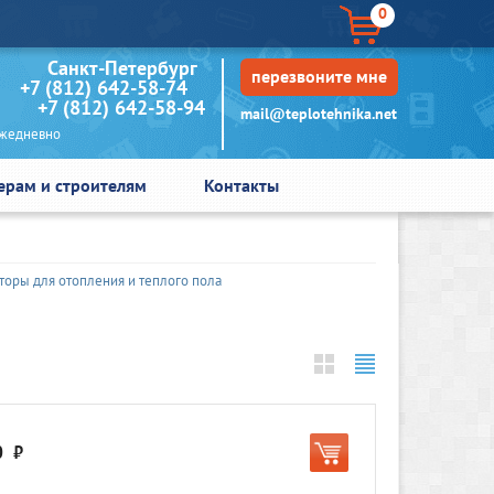
0
кт-Петербург
перезвоните мне
+7 (812) 642-58-74
+7 (812) 642-58-94
mail@teplotehnika.net
едневно
ерам и строителям
Контакты
торы для отопления и теплого пола
0
руб.