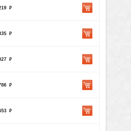
219
руб.
335
руб.
027
руб.
786
руб.
653
руб.