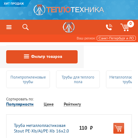
0
Ваш регион:
Санкт-Петербург и ЛО
Фильтр товаров
Полипропиленовые
Трубы для теплого
Металлопласти
трубы
пола
трубы
Сортировать по:
Популярности
Цене
Рейтингу
Труба металлопластиковая
110
руб.
Stout PE-Xb/Al/PE-Xb 16х2.0