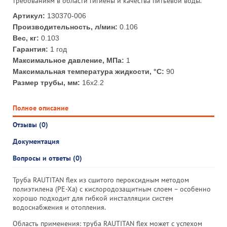
требованиям в области гигиены и качества питьевой воды.
Артикул:
130370-006
Производительность, л/мин:
0.106
Вес, кг:
0.103
Гарантия:
1 год
Максимальное давление, МПа:
1
Максимальная температура жидкости, °С:
90
Размер трубы, мм:
16x2.2
Полное описание
Отзывы (0)
Документация
Вопросы и ответы (0)
Труба RAUTITAN flex из сшитого пероксидным методом
полиэтилена (PE-Xa) c кислородозащитным слоем – особенно
хорошо подходит для гибкой инсталляции систем
водоснабжения и отопления.
Область применения: труба RAUTITAN flex может с успехом