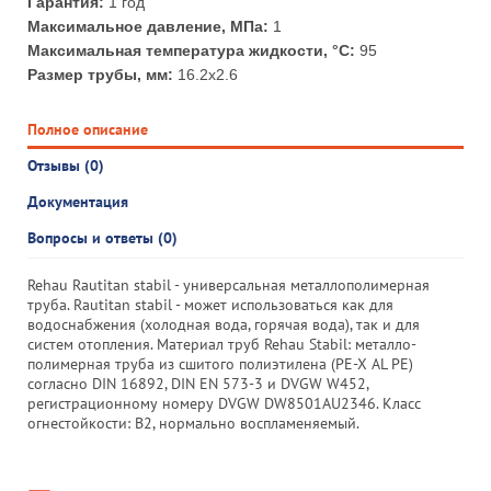
Гарантия:
1 год
Максимальное давление, МПа:
1
Максимальная температура жидкости, °С:
95
Размер трубы, мм:
16.2х2.6
Полное описание
Отзывы (0)
Документация
Вопросы и ответы (0)
Rehau Rautitan stabil - универсальная металлополимерная
труба. Rautitan stabil - может использоваться как для
водоснабжения (холодная вода, горячая вода), так и для
систем отопления. Материал труб Rehau Stabil: металло-
полимерная труба из сшитого полиэтилена (PE-X AL PE)
согласно DIN 16892, DIN EN 573-3 и DVGW W452,
регистрационному номеру DVGW DW8501AU2346. Класс
огнестойкости: В2, нормально воспламеняемый.