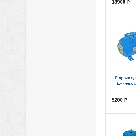
18900
руб.
Гидроакку
Джилекс 5
5200
руб.