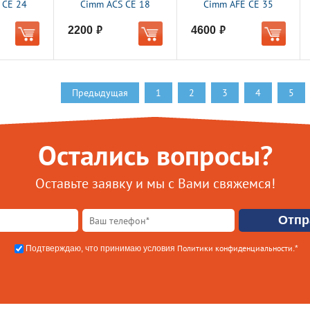
 CE 24
Cimm ACS CE 18
Cimm AFE CE 35
2200
4600
руб.
руб.
Предыдущая
1
2
3
4
5
Остались вопросы?
Оставьте заявку и мы с Вами свяжемся!
Политики конфиденциальности
Подтверждаю, что принимаю условия
.*