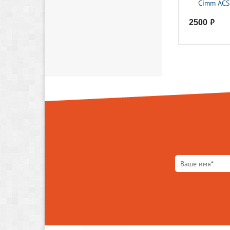
Cimm ACS
2500
руб.