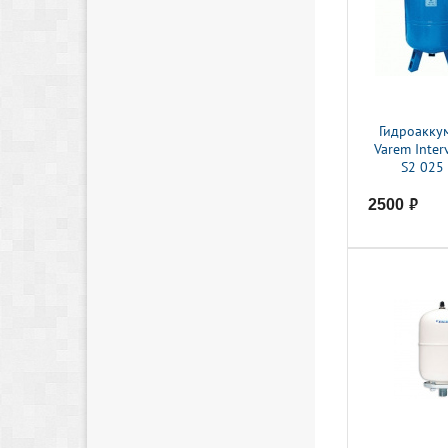
Гидроакку
Varem Inter
S2 025
2500
руб.