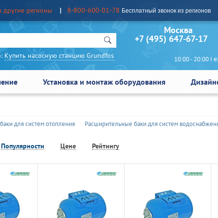
в другие регионы
8-800-600-01-78
Бесплатный звонок из регионов
Москва Сан
+7 (495) 647-67-17
:
Купить насосную станцию Grundfos
10:00 - 20:00 I еж
чение
Установка и монтаж оборудования
Дизайн
баки для систем отопления
Расширительные баки для систем водоснабжен
Популярности
Цене
Рейтингу