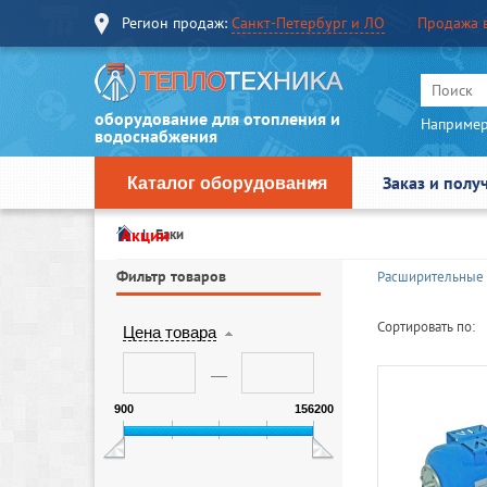
Регион продаж:
Санкт-Петербург и ЛО
Продажа 
оборудование для отопления и
Например
водоснабжения
Заказ и полу
Каталог оборудования
Акции
Баки
Фильтр товаров
Расширительные 
Сортировать по:
Цена товара
900
156200