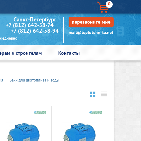
0
кт-Петербург
перезвоните мне
+7 (812) 642-58-74
+7 (812) 642-58-94
mail@teplotehnika.net
едневно
ерам и строителям
Контакты
ия
Баки для дизтоплива и воды