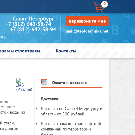
0
кт-Петербург
перезвоните мне
+7 (812) 642-58-74
+7 (812) 642-58-94
mail@teplotehnika.net
едневно
ерам и строителям
Контакты
Оплата и доставка
Доставка:
ионно
отменное
Доставка по Санкт-Петербургу и
истой воды из
области от 500 рублей
й стали.
Доставка заказов транспортной
ся долгое
компанией по территории
России