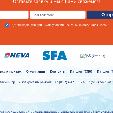
Оставьте заявку и мы с Вами свяжемся!
Политики конфиденциальности
Подтверждаю, что принимаю условия
.*
овка и монтаж
О компании
Контакты
Каталог (СПб)
Каталог (
иевский пр. 92. (закрыт на ремонт)
+7 (812) 642-58-74
,
+7 (812) 642-58
ит исключительно информационный характер и ни при каких условия