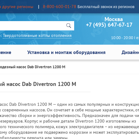
в другие регионы
8-800-600-01-78
Бесплатный звонок из регионов
Москва Сан
+7 (495) 647-67-17
:
Твердотопливные котлы отопления
10:00 - 20:00 I еж
чение
Установка и монтаж оборудования
Дизайн
одезный насос Dab Divertron 1200 M
й насос Dab Divertron 1200 M
асос Dab Divertron 1200 M — один из самых популярных и конструкц
 современных насосов. Он сочетает в себе мощные характеристики, 
 качество сборки и энергоэффективность. Предназначен для подачи ч
езервуаров. Корпус и рабочие детали Divertron 1200 изготовлены из
ого технического полимера, кожух электродвигателя – из нержавеюще
тому оборудование не подвержено коррозии и может эксплуатировать
еобходимости ремонта или замены.