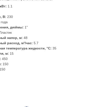
кВт:
1.1
, В:
230
 года
чения, дюймы:
1"
Пластик
ый напор, м:
48
ый расход, м³/час:
5.7
ая температура жидкости, °С:
35
я, м:
15
:
450
:
150
150