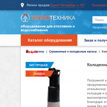
Регион продаж:
Санкт-Петербург и ЛО
Продажа 
оборудование для отопления и
Например
водоснабжения
Заказ и полу
Каталог оборудования
Акции
Насосы
Скважинные и колодезные насосы
Кол
Колодезны
Погружной н
продуманных
итальянское
колодцев и р
высокопрочн
Благодаря э
время без н