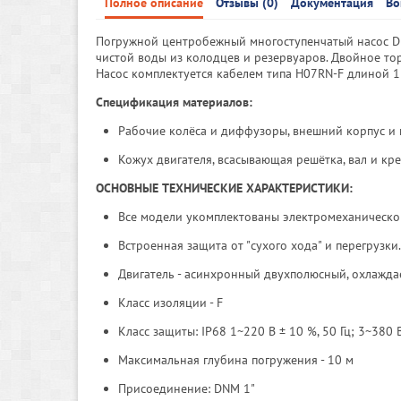
Полное описание
Отзывы (0)
Документация
Во
Погружной центробежный многоступенчатый насос Di
чистой воды из колодцев и резервуаров. Двойное то
Насос комплектуется кабелем типа H07RN-F длиной 1
Спецификация материалов:
Рабочие колёса и диффузоры, внешний корпус и 
Кожух двигателя, всасывающая решётка, вал и кре
ОСНОВНЫЕ ТЕХНИЧЕСКИЕ ХАРАКТЕРИСТИКИ:
Все модели укомплектованы электромеханической
Встроенная защита от "сухого хода" и перегрузки.
Двигатель - асинхронный двухполюсный, охлажд
Класс изоляции - F
Класс защиты: IP68 1~220 В ± 10 %, 50 Гц; 3~380 В
Максимальная глубина погружения - 10 м
Присоединение: DNM 1"