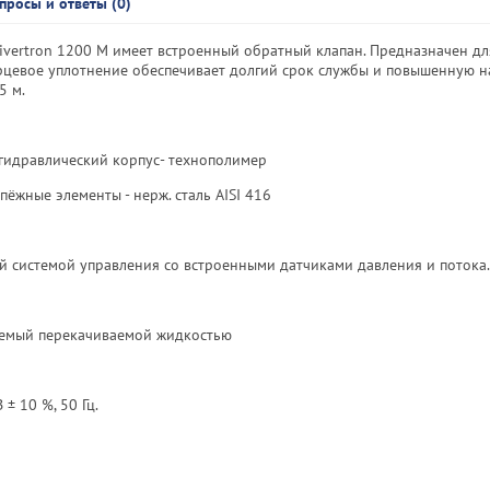
просы и ответы (0)
vertron 1200 M имеет встроенный обратный клапан. Предназначен дл
рцевое уплотнение обеспечивает долгий срок службы и повышенную н
5 м.
гидравлический корпус- технополимер
пёжные элементы - нерж. сталь AISI 416
 системой управления со встроенными датчиками давления и потока.
аемый перекачиваемой жидкостью
 ± 10 %, 50 Гц.