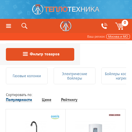
0
Ваш регион:
Москва и МО
Водонагреватели
Фильтр товаров
Электрические
Бойлеры косве
Газовые колонки
бойлеры
нагрева
Сортировать по:
Популярности
Цене
Рейтингу