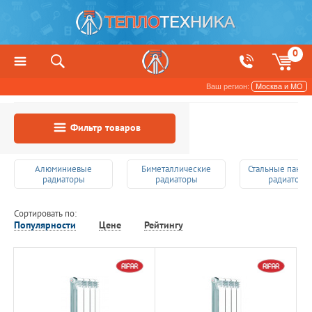
0
Ваш регион:
Москва и МО
Фильтр товаров
Алюминиевые
Биметаллические
Стальные пане
радиаторы
радиаторы
радиаторы
Сортировать по:
Популярности
Цене
Рейтингу