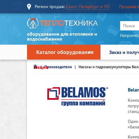
Регион продаж:
Санкт-Петербург и ЛО
Продажа 
оборудование для отопления и
Например
водоснабжения
Заказ и полу
Каталог оборудования
Акции
Производители
Насосы и гидроаккумуляторы Бела
Bela
Компа
погру
станц
Один 
«Бела
Компа