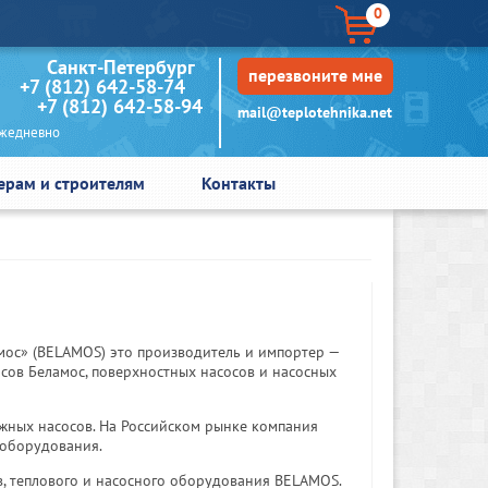
0
кт-Петербург
перезвоните мне
+7 (812) 642-58-74
+7 (812) 642-58-94
mail@teplotehnika.net
едневно
ерам и строителям
Контакты
амос» (BELAMOS) это производитель и импортер —
сов Беламос, поверхностных насосов и насосных
жных насосов. На Российском рынке компания
 оборудования.
, теплового и насосного оборудования BELAMOS.