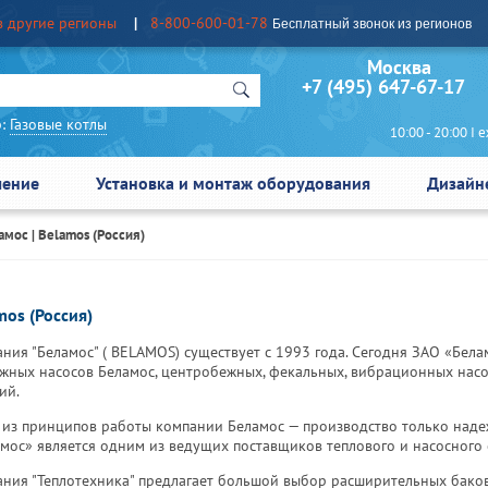
в другие регионы
8-800-600-01-78
Бесплатный звонок из регионов
Москва Сан
+7 (495) 647-67-17
:
Газовые котлы
10:00 - 20:00 I еж
чение
Установка и монтаж оборудования
Дизайн
мос | Belamos (Россия)
mos (Россия)
ния "Беламос" ( BELAMOS) существует с 1993 года. Сегодня ЗАО «Бел
жных насосов Беламос, центробежных, фекальных, вибрационных насо
ий.
из принципов работы компании Беламос — производство только наде
мос» является одним из ведущих поставщиков теплового и насосного
ния "Теплотехника" предлагает большой выбор расширительных баков