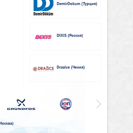
DemirDokum (Турция)
DIXIS (Россия)
Drazice (Чехия)
>
Москва)