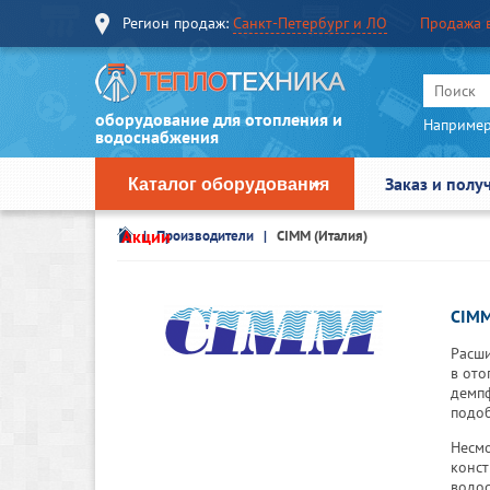
Регион продаж:
Санкт-Петербург и ЛО
Продажа 
оборудование для отопления и
Например
водоснабжения
Заказ и полу
Каталог оборудования
Акции
Производители
CIMM (Италия)
CIMM
Расши
в ото
демпф
подоб
Несмо
конст
водос