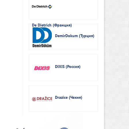
De Dietrich (Франция)
DemirDokum (Турция)
DIXIS (Россия)
Drazice (Чехия)