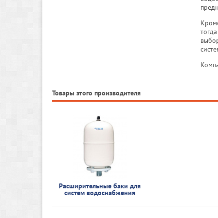
предн
Кроме
тогда
выбор
систе
Компа
Товары этого производителя
Расширительные баки для
систем водоснабжения