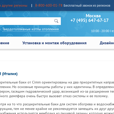
в другие регионы
8-800-600-01-78
Бесплатный звонок из регионов
Москва Сан
+7 (495) 647-67-17
:
Твердотопливные котлы отопления
10:00 - 20:00 I еж
чение
Установка и монтаж оборудования
Дизайн
 (Италия)
рительные баки от Cimm ориентированы на два приоритетных направ
плении. Но основные принципы работы у них идентичны. В определен
ером, гасящим гидравлический удар, возникший из-за расширения теп
ного демпфера очень быстро вызовет отказ системы и ее поломку.
тря на то что расширительные баки для систем обогрева и водоснаб
рукцию, тем не менее крайне не рекомендуется замещать их друг друго
набжения используется мембрана из пищевой резины, которую можно 