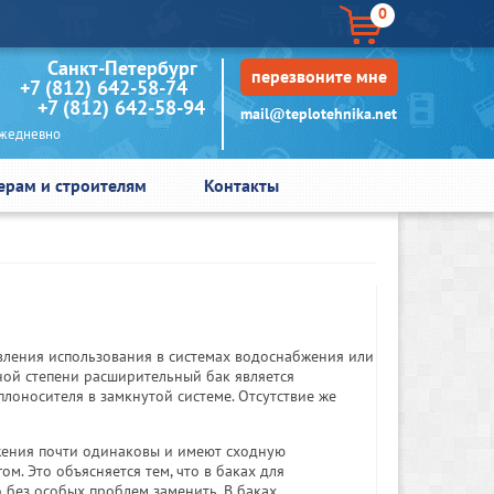
0
кт-Петербург
перезвоните мне
+7 (812) 642-58-74
+7 (812) 642-58-94
mail@teplotehnika.net
едневно
ерам и строителям
Контакты
ления использования в системах водоснабжения или
ной степени расширительный бак является
лоносителя в замкнутой системе. Отсутствие же
жения почти одинаковы и имеют сходную
м. Это объясняется тем, что в баках для
без особых проблем заменить. В баках,