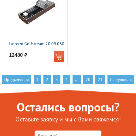
Isoterm Golfstream 20.09.080
12480
руб.
Предыдущая
1
2
3
4
...
20
21
Следующая
Остались вопросы?
Оставьте заявку и мы с Вами свяжемся!