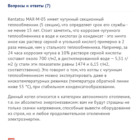
Вопросы и ответы (7)
Kentatsu MAX-M-05 имеет чугунный секционный
теплообменник (5 секции), что определяет срок его службы -
не менее 15 лет. Стоит заметить, что коррозия чугунного
теплообменника в воде и кислотах (а конденсат - это ничто
иное как раствор серной и угольной кислот) примерно в 2
раза меньше, чем у стального теплообменника. Например, за
24 часа коррозия чугуна в 10% растворе серной кислоты
составит около 700 г/м2, в дистиллированной воде — 5,51 г/
м2 (у стали эти показатели равны 1474 и 6,15 г/м2,
соответственно). Это говорит о том, что котлы с чугунным
теплообменником можно эксплуатировать даже в
низкотемпературных режимах (температура обратной линии
ниже 55 °С), при стабильном конденсатообразовании.
Данный котел относится к категории автономного отопления,
т.е. он абсолютно энергонезависим: вам не будут страшны не
только скачки напряжения, способные вывести оборудование
из строя, но и любое продолжительное отключение
электроэнергии.