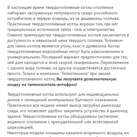
В настоящее время твердотопливные котлы отопления
набирают заслуженную популярность среди российского
потребителя, в первую очередь, из-за дешевизны топлива.
Практичные твердотопливные котлы хороши там, где нет
традиционных источников тепла - газа и электричества.
Главное преимущество твердотопливных котлов заключается в
доступности и невысокой цене твердого топлива. Топливом
для таких котлов являются уголь, кокс и древесина. Котлы
твердотопливные водогрейные могут быть классическими и
универсальными. Последний вариант предпочтителен для тех,
чей дом находится в зоне скорой газификации. Переключение
с одного вида топливо на другое осуществляется достаточно
просто. Только в компании "Теплотехника" при заказе
твердотопливного котла,
Вы получаете дополнительную
скидку на теплоноситель-антифриз!
Твердотопливные котлы используют для индивидуальных
домов и помещений коммунально-бытового назначения.
Практически все модели имеют выход патрубка дымохода
сзади, это позволяет удобно закрепить устройство в дымоход
здания. Твердотопливные котлы оборудованы системами
водяного отопления с принудительной или естественной
циркуляцией.
Некоторые модели оснащены каналом вторичного воздуха, он