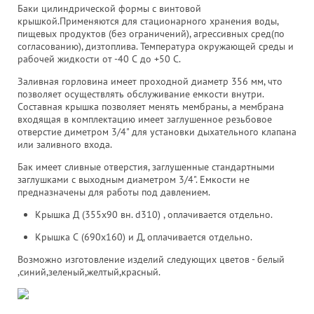
Баки цилиндрической формы с винтовой
крышкой.Применяются для стационарного хранения воды,
пищевых продуктов (без ограничений), агрессивных сред(по
согласованию), дизтоплива. Температура окружающей среды и
рабочей жидкости от -40 С до +50 С.
Заливная горловина имеет проходной диаметр 356 мм, что
позволяет осуществлять обслуживание емкости внутри.
Составная крышка позволяет менять мембраны, а мембрана
входящая в комплектацию имеет заглушенное резьбовое
отверстие диметром 3/4" для установки дыхательного клапана
или заливного входа.
Бак имеет сливные отверстия, заглушенные стандартными
заглушками с выходным диаметром 3/4". Емкости не
предназначены для работы под давлением.
Крышка Д (355х90 вн. d310) , оплачивается отдельно.
Крышка С (690х160) и Д, оплачивается отдельно.
Возможно изготовление изделий следующих цветов - белый
,синий,зеленый,желтый,красный.