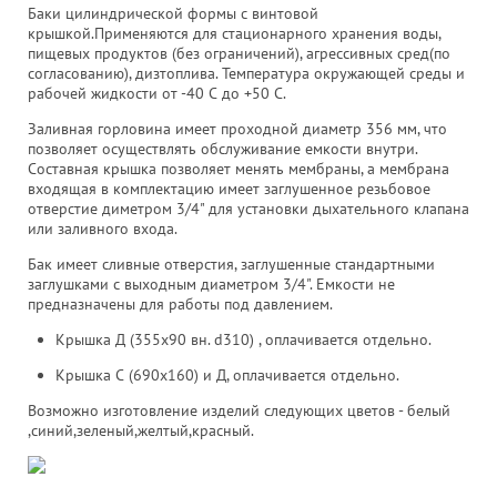
Баки цилиндрической формы с винтовой
крышкой.Применяются для стационарного хранения воды,
пищевых продуктов (без ограничений), агрессивных сред(по
согласованию), дизтоплива. Температура окружающей среды и
рабочей жидкости от -40 С до +50 С.
Заливная горловина имеет проходной диаметр 356 мм, что
позволяет осуществлять обслуживание емкости внутри.
Составная крышка позволяет менять мембраны, а мембрана
входящая в комплектацию имеет заглушенное резьбовое
отверстие диметром 3/4" для установки дыхательного клапана
или заливного входа.
Бак имеет сливные отверстия, заглушенные стандартными
заглушками с выходным диаметром 3/4". Емкости не
предназначены для работы под давлением.
Крышка Д (355х90 вн. d310) , оплачивается отдельно.
Крышка С (690х160) и Д, оплачивается отдельно.
Возможно изготовление изделий следующих цветов - белый
,синий,зеленый,желтый,красный.