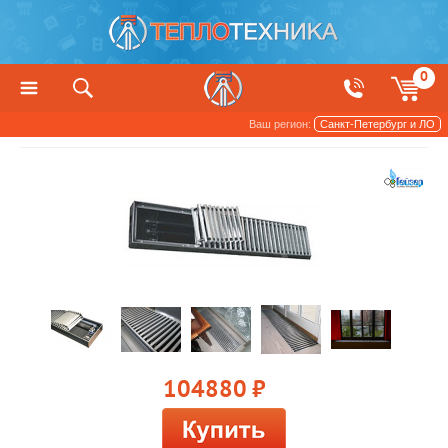
0
Ваш регион:
Санкт-Петербург и ЛО
Конвекторы
104880
руб.