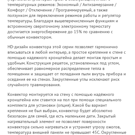
температурных режимов: Экономный / Антизамерзание /
Комфорт / Отключение / Программируемый, а также
ползунком для переключения режимов работы и регулятор
температуры. Благодаря вышеперечисленным функциям и
встроенному сверхточному электронному термостату
достигается энергосбережение до 15% по сравнению с
обычным конвектором.
HD-дизайн конвектора этой серии позволяет гармонично
вписываться в любой интерьер, а простое крепление к стене с
помощью надежного кронштейна делает монтаж простым и
удобным. Конструкция решеток, установленных под углом,
обеспечивает равномерное распределение тепла в
помещении и защищает от попадания пыли внутрь прибора и
оседания ее на стенах. Закругленные углы исключают риск
случайного травмирования.
Конвектор монтируется на стену с помощью надёжного
кронштейна или ставится на пол при помощи специального
комплекта для установки (опция). Какой бы вариант
крепления не был выбран, конвектор будет абсолютно
безопасен для семей, где есть маленькие дети. Закрытый
нагревательный элемент не позволяет поверхности
конвектора сильно нагреваться и устраняет угрозу ожогов,
температура внешней панели не превышает 45С. Округленные