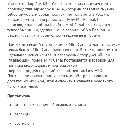
Конвектор JagaRus Mini Canal - это продукт совместного
производства Терморос и JAGA, который позволил снизить
себестоимость и сроки поставки популярного в России,
встраиваемого в пол радиатора JAGA Mini-Canal. Для
производства прибора JagaRus Mini Canal используются
теплообменники, сделанные на заводе JAGA в Бельгии и
решетки, рамки и корпус, произведенные в России.
При минимальной глубине ниши Mini Canal отдает максимум
тепла. Высота Mini Canal начинается от 9 см. Вот почему это
идеальное решение для многоярусных сооружений или
“плавающих” полов. Mini Canal поставляется в готовом для
монтажа виде. Скрытый под решеткой
сверхбыстродействующий теплообменник Low-H2O.
Прекрасное дополнение к системам обогрева полов, но
достаточно мощное, чтобы служить в качестве основного
источника тепла.
Применение
жилые помещения с большими окнами
теплицы
вестибюли