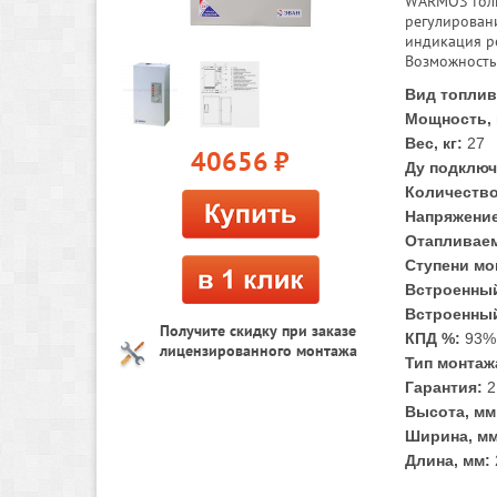
WARMOS толщ
регулирован
индикация р
Возможность
Вид топлив
Мощность, 
Вес, кг:
27
40656
руб.
Ду подключ
Количество
Напряжение
Отапливаем
Ступени мо
Встроенный
Встроенны
Получите скидку при заказе
КПД %:
93%
лицензированного монтажа
Тип монтаж
Гарантия:
2
Высота, мм
Ширина, мм
Длина, мм: