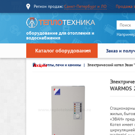
Регион продаж:
Санкт-Петербург и ЛО
Продажа 
оборудование для отопления и
Например
водоснабжения
Заказ и полу
Каталог оборудования
Акции
Котлы, печи и камины
Электрический котел Эван
Электриче
WARMOS 
Стационарны
жилых, быто
«ЭВАН» пред
Котел имеет 
циркуляцией