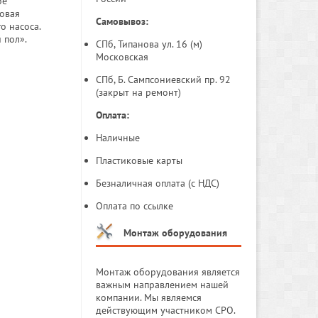
ое
товая
Самовывоз:
о насоса.
 пол».
СПб, Типанова ул. 16 (м)
Московская
СПб, Б. Сампсониевский пр. 92
(закрыт на ремонт)
Оплата:
Наличные
Пластиковые карты
Безналичная оплата (с НДС)
Оплата по ссылке
Монтаж оборудования
Монтаж оборудования является
важным направлением нашей
компании. Мы являемся
действующим участником СРО.