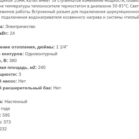
иной 20мм. Котел имеет 3х ступенчатое изменение мощности, плавн
ие температуры теплоносителя термостатом в диапазоне 30-85°С. Све
ежимов работы. Встроенный разъем для подключения циркуляционног
 подключения водонагревателя косвенного нагрева и системы «теплый
а:
Электричество
кВт:
24
ение отопления, дюймы:
1 1/4"
 контуров:
Одноконтурный
, В:
380
ая площадь, м2:
240
щности:
3
 насос:
Нет
й расширительный бак:
Нет
а:
Настенный
 года
:
595
:
373
232