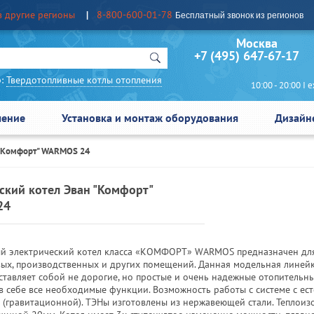
в другие регионы
8-800-600-01-78
Бесплатный звонок из регионов
Москва Сан
+7 (495) 647-67-17
:
Твердотопливные котлы отопления
10:00 - 20:00 I еж
чение
Установка и монтаж оборудования
Дизайн
 "Комфорт" WARMOS 24
ский котел Эван "Комфорт"
24
й электрический котел класса «КОМФОРТ» WARMOS предназначен дл
вых, производственных и других помещений. Данная модельная линей
ставляет собой не дорогие, но простые и очень надежные отопительн
в себе все необходимые функции. Возможность работы с системе с ес
 (гравитационной). ТЭНы изготовлены из нержавеющей стали. Теплоиз