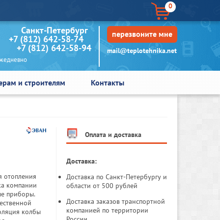
0
кт-Петербург
перезвоните мне
+7 (812) 642-58-74
+7 (812) 642-58-94
mail@teplotehnika.net
едневно
ерам и строителям
Контакты
Оплата и доставка
Доставка:
я отопления
Доставка по Санкт-Петербургу и
ка компании
области от 500 рублей
ые приборы.
Доставка заказов транспортной
тественной
компанией по территории
оляция колбы
России