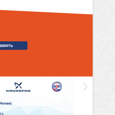
>
Москва)
-94