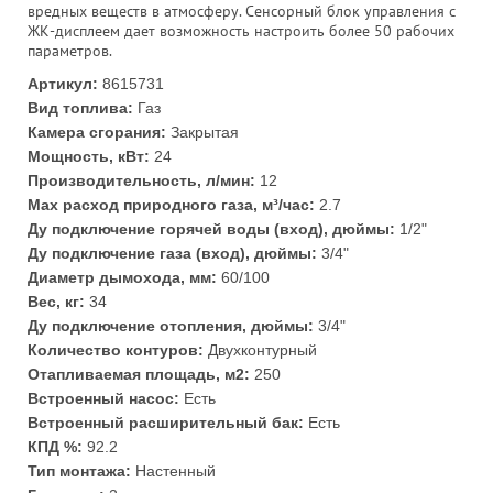
вредных веществ в атмосферу. Сенсорный блок управления с
ЖК-дисплеем дает возможность настроить более 50 рабочих
параметров.
Артикул:
8615731
Вид топлива:
Газ
Камера сгорания:
Закрытая
Мощность, кВт:
24
Производительность, л/мин:
12
Max расход природного газа, м³/час:
2.7
Ду подключение горячей воды (вход), дюймы:
1/2"
Ду подключение газа (вход), дюймы:
3/4"
Диаметр дымохода, мм:
60/100
Вес, кг:
34
Ду подключение отопления, дюймы:
3/4"
Количество контуров:
Двухконтурный
Отапливаемая площадь, м2:
250
Встроенный насос:
Есть
Встроенный расширительный бак:
Есть
КПД %:
92.2
Тип монтажа:
Настенный