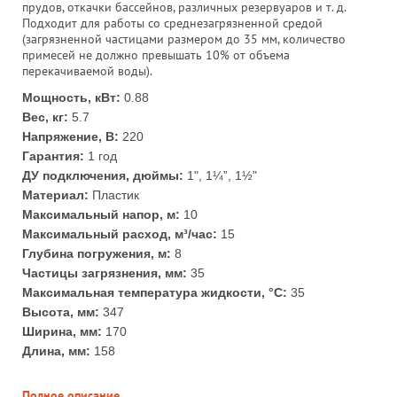
прудов, откачки бассейнов, различных резервуаров и т. д.
Подходит для работы со среднезагрязненной средой
(загрязненной частицами размером до 35 мм, количество
примесей не должно превышать 10% от объема
перекачиваемой воды).
Мощность, кВт:
0.88
Вес, кг:
5.7
Напряжение, В:
220
Гарантия:
1 год
ДУ подключения, дюймы:
1", 1¼”, 1½"
Материал:
Пластик
Максимальный напор, м:
10
Максимальный расход, м³/час:
15
Глубина погружения, м:
8
Частицы загрязнения, мм:
35
Максимальная температура жидкости, °С:
35
Высота, мм:
347
Ширина, мм:
170
Длина, мм:
158
Полное описание