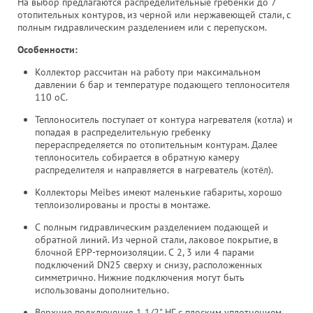
На выбор предлагаются распределительные гребенки до 7
отопительных контуров, из черной или нержавеющей стали, с
полным гидравлическим разделением или с перепуском.
Особенности:
Коллектор рассчитан на работу при максимальном
давлении 6 бар и температуре подающего теплоносителя
110 оС.
Теплоноситель поступает от контура нагревателя (котла) и
попадая в распределительную гребенку
перераспределяется по отопительным контурам. Далее
теплоноситель собирается в обратную камеру
распределителя и направляется в нагреватель (котёл).
Коллекторы Meibes имеют маленькие габариты, хорошо
теплоизолированы и просты в монтаже.
С полным гидравлическим разделением подающей и
обратной линий. Из черной стали, лаковое покрытие, в
блочной EPP-термоизоляции. С 2, 3 или 4 парами
подключений DN25 сверху и снизу, расположенных
симметрично. Нижние подключения могут быть
использованы дополнительно.
Верхние подключения 1 1/2" НГ с плоским уплотнением