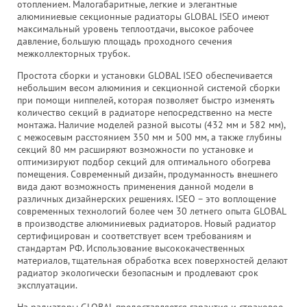
ото­плением. Малогабаритные, легкие и элегантные
алюминиевые секционные радиаторы GLOBAL ISEO имеют
максимальный уровень теплоотдачи, высокое рабочее
давление, большую площадь проходного сечения
межколлекторных трубок.
Простота сборки и установки GLOBAL ISEO обеспечивается
небольшим весом алюминия и секционной системой сборки
при помощи ниппелей, которая позволяет быстро изменять
количество секций в радиаторе непосредственно на месте
монтажа. Наличие моделей разной высоты (432 мм и 582 мм),
с межосевым расстоянием 350 мм и 500 мм, а также глубины
секций 80 мм расширяют возможности по установке и
оптимизируют подбор секций для оптимального обогрева
помещения. Современный дизайн, продуманность внешнего
вида дают возможность применения данной модели в
различных дизайнерских решениях. ISEO – это воплощение
современных технологий более чем 30 летнего опыта GLOBAL
в производстве алюминиевых радиаторов. Новый радиатор
сертифицирован и соответствует всем требованиям и
стандартам РФ. Использование высококачественных
материалов, тщательная обработка всех поверхностей делают
радиатор экологически безопасным и продлевают срок
эксплуатации.
На радиаторы GLOBAL предоставляется гарантия и страховое