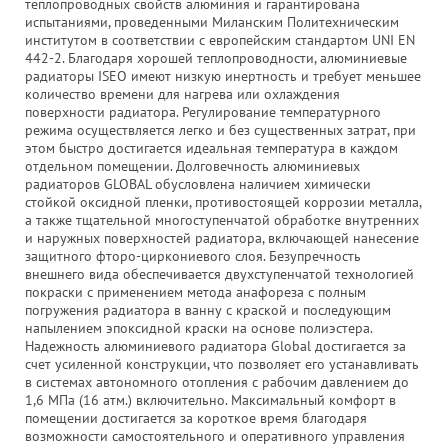
теплопроводных свойств алюминия и гарантирована
испытаниями, проведенными Миланским Политехническим
институтом в соответствии с европейским стандартом UNI EN
442-2. Благодаря хорошей теплопроводности, алюминиевые
радиаторы ISEO имеют низкую инертность и требует меньшее
количество времени для нагрева или охлаждения
поверхности радиатора. Регулирование температурного
режима осуществляется легко и без существенных затрат, при
этом быстро достигается идеальная температура в каждом
отдельном помещении. Долговечность алюминиевых
радиаторов GLOBAL обусловлена наличием химически
стойкой оксидной пленки, противостоящей коррозии металла,
а также тщательной многоступенчатой обработке внутренних
и наружных поверхностей радиатора, включающей нанесение
защитного фторо-циркониевого слоя. Безупречность
внешнего вида обеспечивается двухступенчатой технологией
покраски с применением метода анафореза с полным
погружения радиатора в ванну с краской и последующим
напылением эпоксидной краски на основе полиэстера.
Надежность алюминиевого радиатора Global достигается за
счет усиленной конструкции, что позволяет его устанавливать
в системах автономного отопления с рабочим давлением до
1,6 МПа (16 атм.) включительно. Максимальный комфорт в
помещении достигается за короткое время благодаря
возможности самостоятельного и оперативного управления