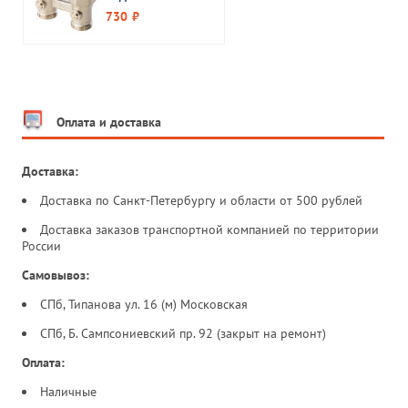
радиатора для
730
руб.
двухтрубной
системы прямой
3/4" Stout
Оплата и доставка
Доставка:
Доставка по Санкт-Петербургу и области от 500 рублей
Доставка заказов транспортной компанией по территории
России
Самовывоз:
СПб, Типанова ул. 16 (м) Московская
СПб, Б. Сампсониевский пр. 92 (закрыт на ремонт)
Оплата:
Наличные