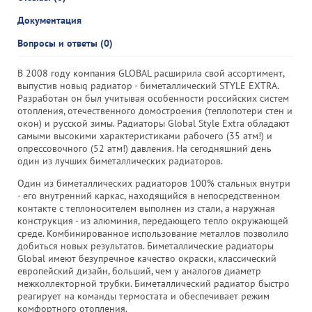
Документация
Вопросы и ответы (0)
В 2008 году компания GLOBAL расширила свой ассортимент,
выпустив новыq радиатор - биметаллический STYLE EXTRA.
Разработан он был учитывая особенности российских систем
отопления, отечественного домостроения (теплопотери стен и
окон) и русской зимы. Радиаторы Global Style Extra обладают
самыми высокими характеристиками рабочего (35 атм!) и
опрессовочного (52 атм!) давления. На сегодняшний день
один из лучших биметаллических радиаторов.
Один из биметаллических радиаторов 100% стальных внутри
- его внутренний каркас, находящийся в непосредственном
контакте с теплоносителем выполнен из стали, а наружная
конструкция - из алюминия, передающего тепло окружающей
среде. Комбинированное использование металлов позволило
добиться новых результатов. Биметаллические радиаторы
Global имеют безупречное качество окраски, классический
европейский дизайн, больший, чем у аналогов диаметр
межколлекторной трубки. Биметаллический радиатор быстро
реагирует на команды термостата и обеспечивает режим
комфортного отопления.