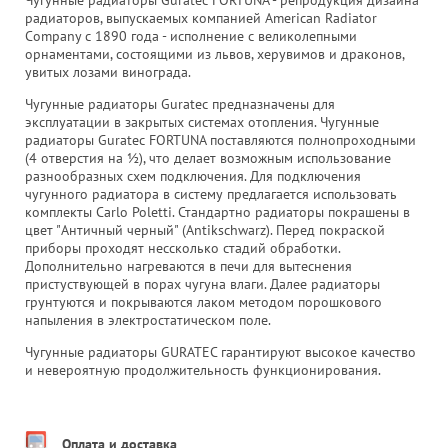
радиаторов, выпускаемых компанией American Radiator
Company c 1890 года - исполнение с великолепными
орнаментами, состоящими из львов, херувимов и драконов,
увитых лозами винограда.
Чугунные радиаторы Guratec предназначены для
эксплуатации в закрытых системах отопления. Чугунные
радиаторы Guratec FORTUNA поставляются полнопроходными
(4 отверстия на ½), что делает возможным использование
разнообразных схем подключения. Для подключения
чугунного радиатора в систему предлагается использовать
комплекты Carlo Poletti. Стандартно радиаторы покрашены в
цвет "Античный черный" (Antikschwarz). Перед покраской
приборы проходят нессколько стадий обработки.
Дополнительно нагреваются в печи для вытеснения
пристуствующей в порах чугуна влаги. Далее радиаторы
грунтуются и покрываются лаком методом порошкового
напыления в электростатическом поле.
Чугунные радиаторы GURATEC гарантируют высокое качество
и невероятную продолжительность функционирования.
Оплата и доставка