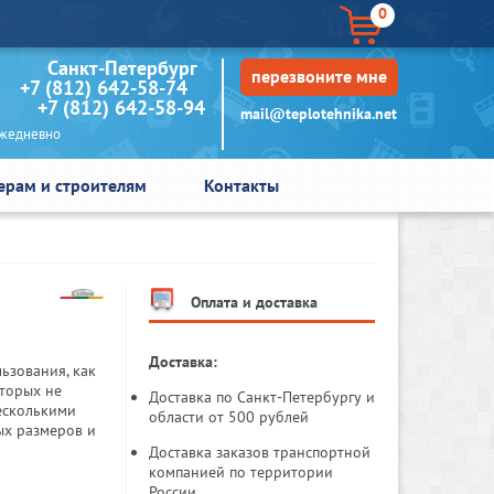
0
кт-Петербург
перезвоните мне
+7 (812) 642-58-74
+7 (812) 642-58-94
mail@teplotehnika.net
едневно
ерам и строителям
Контакты
Оплата и доставка
Доставка:
ьзования, как
оторых не
Доставка по Санкт-Петербургу и
есколькими
области от 500 рублей
ых размеров и
Доставка заказов транспортной
компанией по территории
России