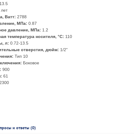
13.5
 лет
а, Ватт:
2788
вление, МПа:
0.87
ое давление, МПа:
1.2
ая температура носителя, °С:
110
, л:
0.72-13.5
тельные отверстия, дюйм:
1/2"
чения:
Тип 10
ключения:
Боковое
:
900
:
61
2300
просы и ответы (0)