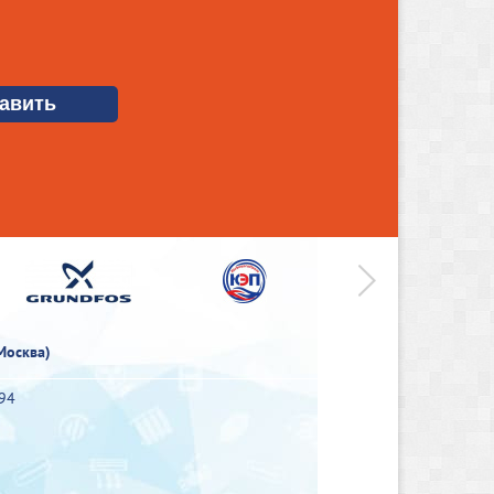
>
Москва)
-94