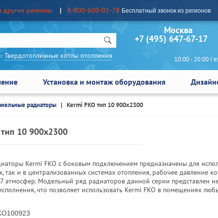
в другие регионы
8-800-600-01-78
Бесплатный звонок из регионов
Москва Сан
+7 (495) 647-67-17
:
Твердотопливные котлы отопления
10:00 - 20:00 I еж
чение
Установка и монтаж оборудования
Дизайн
анельные радиаторы
Kermi FKO тип 10 900x2300
 тип 10 900x2300
диаторы Kermi FKO с боковым подключением предназначены для испол
, так и в централизованных системах отопления, рабочее давление к
,7 атмосфер. Модельный ряд радиаторов данной серии представлен н
исполнения, что позволяет использовать Kermi FKO в помещениях люб
O100923