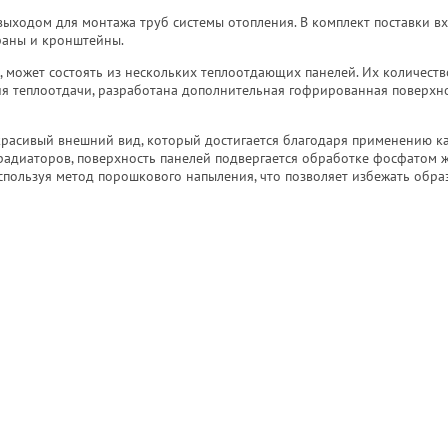
ыходом для монтажа труб системы отопления. В комплект поставки в
раны и кронштейны.
, может состоять из нескольких теплоотдающих панелей. Их количест
ния теплоотдачи, разработана дополнительная гофрированная поверхно
расивый внешний вид, который достигается благодаря применению к
радиаторов, поверхность панелей подвергается обработке фосфатом ж
используя метод порошкового напыления, что позволяет избежать обра