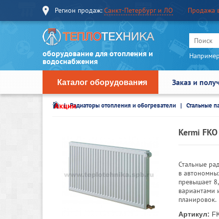
Регион продаж:
Санкт-Петербург и ЛО
Продажа 
оборудование для отопления и
Например
водоснабжения
Заказ и полу
Каталог оборудования
Акции
Радиаторы отопления и обогреватели
Стальные п
Kermi FKO
Стальные ра
в автономных
превышает 8
вариантами 
планировок.
Артикул:
FK