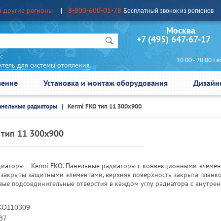
в другие регионы
8-800-600-01-78
Бесплатный звонок из регионов
Москва Сан
+7 (495) 647-67-17
:
10:00 - 20:00 I еж
итель для системы отопления
чение
Установка и монтаж оборудования
Дизайн
анельные радиаторы
Kermi FKO тип 11 300x900
 тип 11 300x900
диаторы – Kermi FKO. Панельные радиаторы с конвекционными элемен
закрыты защитными элементами, верхняя поверхность закрыта планкой
вые подсоединительные отверстия в каждом углу радиатора с внутре
O110309
87