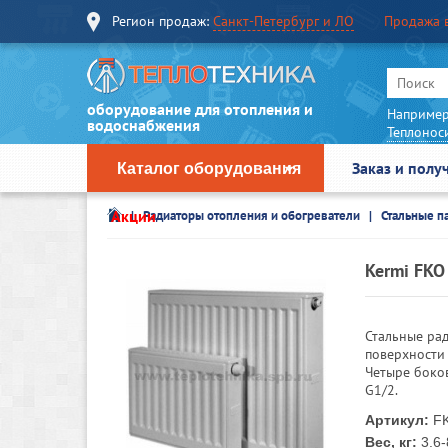
Регион продаж:
Санкт-Петербург и ЛО
Продажа 
оборудование для отопления и
Например
водоснабжения
Теплонос
Заказ и полу
Каталог оборудования
Акции
Радиаторы отопления и обогреватели
Стальные п
Kermi FKO
Стальные ра
поверхности 
Четыре боко
G1/2.
Артикул:
FK
Вес, кг:
3.6-