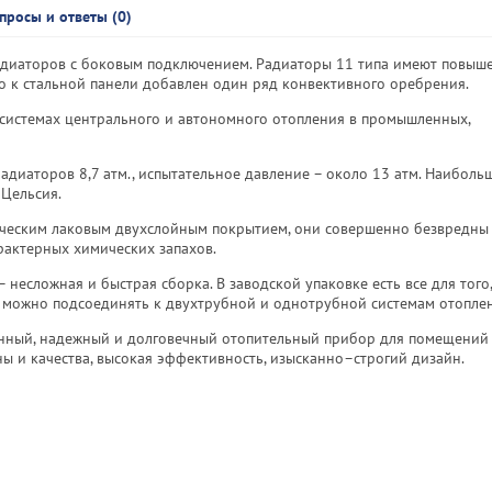
просы и ответы (0)
радиаторов с боковым подключением. Радиаторы 11 типа имеют повыш
что к стальной панели добавлен один ряд конвективного оребрения.
 системах центрального и автономного отопления в промышленных,
диаторов 8,7 атм., испытательное давление – около 13 атм. Наиболь
 Цельсия.
ическим лаковым двухслойным покрытием, они совершенно безвредны
рактерных химических запахов.
есложная и быстрая сборка. В заводской упаковке есть все для того,
O можно подсоединять к двухтрубной и однотрубной системам отопле
венный, надежный и долговечный отопительный прибор для помещений
ны и качества, высокая эффективность, изысканно–строгий дизайн.