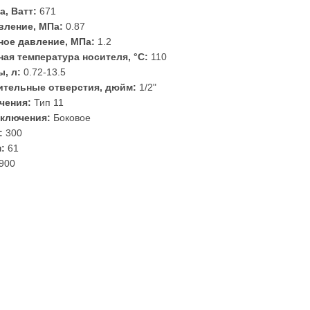
а, Ватт:
671
вление, МПа:
0.87
ое давление, МПа:
1.2
ая температура носителя, °С:
110
, л:
0.72-13.5
тельные отверстия, дюйм:
1/2"
чения:
Тип 11
ключения:
Боковое
:
300
:
61
900