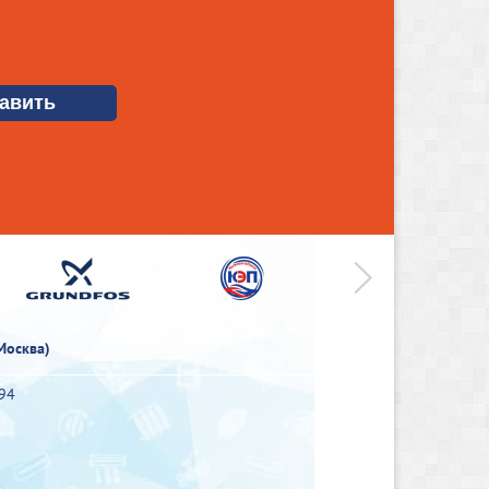
>
Москва)
-94