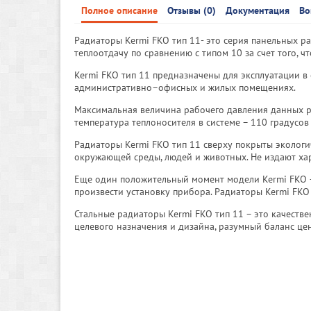
Полное описание
Отзывы (0)
Документация
Во
Радиаторы Kermi FKO тип 11- это серия панельных 
теплоотдачу по сравнению с типом 10 за счет того, 
Kermi FKO тип 11 предназначены для эксплуатации в
административно–офисных и жилых помещениях.
Максимальная величина рабочего давления данных ра
температура теплоносителя в системе – 110 градусов
Радиаторы Kermi FKO тип 11 сверху покрыты эколог
окружающей среды, людей и животных. Не издают ха
Еще один положительный момент модели Kermi FKO – н
произвести установку прибора. Радиаторы Kermi FK
Стальные радиаторы Kermi FKO тип 11 – это качест
целевого назначения и дизайна, разумный баланс це