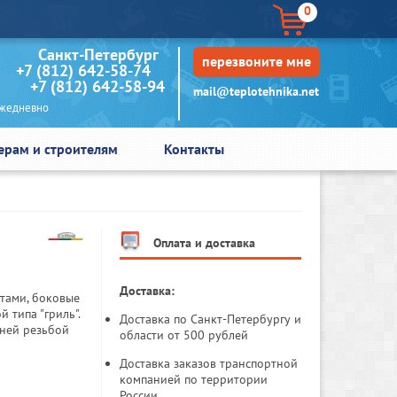
0
кт-Петербург
перезвоните мне
+7 (812) 642-58-74
+7 (812) 642-58-94
mail@teplotehnika.net
едневно
ерам и строителям
Контакты
Оплата и доставка
Доставка:
тами, боковые
 типа "гриль".
Доставка по Санкт-Петербургу и
нней резьбой
области от 500 рублей
Доставка заказов транспортной
компанией по территории
России