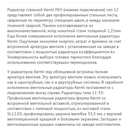
Радиатор стальной Kermi FKV (нижнее подключение) тип 12
представляют собой два профилированных стальных листа,
сваренные по периметру сплошным швом, а между каналами
точечной сваркой. Панели изготавливаются из
высококачественной, холд-нокатной стали толщиной 1,25мм.
Еще более совершенное исполнение вентильные радиаторы
Kermi. Ощутимая экономия энергии, затрат и времени за счет
встроенной арматуры вентиля с установленным на заводе в
соответствии с мощностью радиатора коэффициентом kv.
Универсальность выбора головки термостата благодаря
использованию соответствующих переходников.
У радиаторов Kermi под облицовкой встроена полная
арматура вентиля. Эту арматуру вентиля можно использовать
как в однотрубных, так и в двухтрубных системах. В серийном
исполнении вентильные радиаторы Kermi поставляются с
подключением внизу справа. Радиаторы типа 11-33:
Профильные вентильные радиаторы фирмы Kermi со
встроенной вентильной вставкой, отрегулированной в
соответствии с тепловой мощностью, из листовой стали
St.12.03, профилированы, ширина желобка 33,3 мм, с верхней
вентиляционной крышкой и боковыми экранами. Заглушки и
вентиляционные крышки навинчены на заводе изготовителе.