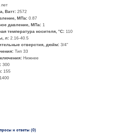
 лет
а, Ватт:
2572
вление, МПа:
0.87
ое давление, МПа:
1
ая температура носителя, °С:
110
, л:
2.16-40.5
тельные отверстия, дюйм:
3/4"
чения:
Тип 33
ключения:
Нижнее
:
300
:
155
1400
просы и ответы (0)