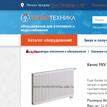
Регион продаж:
Санкт-Петербург и ЛО
Продажа 
оборудование для отопления и
Например
водоснабжения
Заказ и полу
Каталог оборудования
Акции
Радиаторы отопления и обогреватели
Стальные п
Kermi FKV
Еще более с
затрат и вре
соответстви
термостата 
Размеры Вх
Вес, кг:
11.4