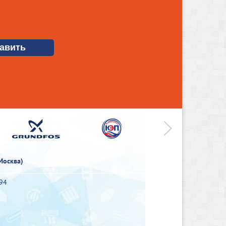
>
Москва)
-94