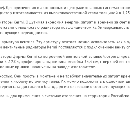
е). Для применения в автономных и централизованных системах отопл
диатор изготавливается из высококачественной стали толщиной в 1,25
аторы Kermi. Ощутимая экономия энергии, затрат и времени за счет 
тветствии с мощностью радиатора коэффициентом kv. Универсальность
етствующих переходников.
 арматура вентиля. Эту арматуру вентиля можно использовать как в 
ии вентильные радиаторы Kermi поставляются с подключением внизу сп
аторы фирмы Kermi со встроенной вентильной вставкой, отрегулиров
ли St.12.03, профилированы, ширина желобка 33,3 мм, с верхней вен
ионные крышки навинчены на заводе изготовителе.
стью. Они просты в монтаже и не требуют значительных затрат вре
чения к любому источнику тепла. Их можно подключить к одно- или д
 термостата достигается благодаря использованию соответствующих п
ваны для применения в системах отопления на территории Российск