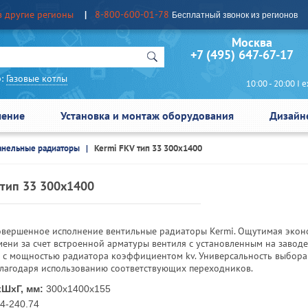
в другие регионы
8-800-600-01-78
Бесплатный звонок из регионов
Москва Сан
+7 (495) 647-67-17
:
Газовые котлы
10:00 - 20:00 I еж
чение
Установка и монтаж оборудования
Дизайн
анельные радиаторы
Kermi FKV тип 33 300x1400
 тип 33 300x1400
овершенное исполнение вентильные радиаторы Kermi. Ощутимая экон
мени за счет встроенной арматуры вентиля с установленным на заводе
и с мощностью радиатора коэффициентом kv. Универсальность выбора
благодаря использованию соответствующих переходников.
ШхГ, мм:
300x1400x155
4-240.74