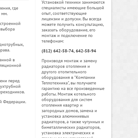
Установкой техники занимаются
специалисты имеющие большой
ения, где
опыт, соответствующие
 мм.
лицензии и допуски. Вы всегда
встроенной
можете получить консультацию,
 выбора
заказать оборудование, его
монтаж и подключение по
телефонам:
однотрубных,
рава.
(812) 642-58-74, 642-58-94
анной в
Производя монтаж и замену
тиляционной
радиаторов отопления и
другого отопительного
оборудования в "Компании
мени перед
Теплотехника", вы получаете
вухтрубной
гарантию на все произведенные
ереходников.
работы. Монтаж котельного
оборудования для систем
ой Федерации.
отопления квартир и
загородных домов, замена и
установка алюминиевых
радиаторов, а также чугунных и
биметаллических радиаторов,
установка электрических и