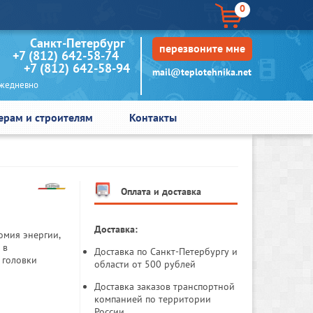
0
кт-Петербург
перезвоните мне
+7 (812) 642-58-74
+7 (812) 642-58-94
mail@teplotehnika.net
едневно
ерам и строителям
Контакты
Оплата и доставка
Доставка:
омия энергии,
 в
Доставка по Санкт-Петербургу и
 головки
области от 500 рублей
Доставка заказов транспортной
компанией по территории
России