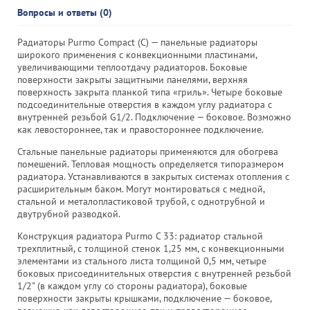
Вопросы и ответы (0)
Радиаторы Purmo Compact (C) — панельные радиаторы
широкого применения с конвекционными пластинами,
увеличивающими теплоотдачу радиаторов. Боковые
поверхности закрыты защитными панелями, верхняя
поверхность закрыта планкой типа «гриль». Четыре боковые
подсоединительные отверстия в каждом углу радиатора с
внутренней резьбой G1/2. Подключение — боковое. Возможно
как левостороннее, так и правостороннее подключение.
Стальные панельные радиаторы применяются для обогрева
помешений. Тепловая мощность определяется типоразмером
радиатора. Устанавливаются в закрытых системах отопления с
расширительным баком. Могут монтироваться с медной,
стальной и металопластиковой трубой, с однотрубной и
двутрубной разводкой.
Конструкция радиатора Purmo C 33: радиатор стальной
трехплитный, с толщиной стенок 1,25 мм, с конвекционными
элементами из стального листа толщиной 0,5 мм, четыре
боковых присоединительных отверстия с внутренней резьбой
1/2" (в каждом углу со стороны радиатора), боковые
поверхности закрыты крышками, подключение — боковое,