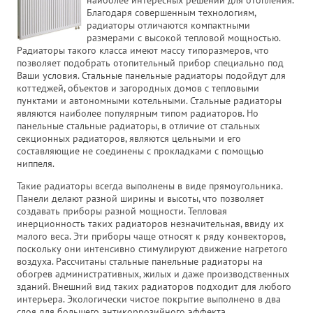
наиболее интересных решений для отопления.
Благодаря совершенным технологиям,
радиаторы отличаются компактными
размерами с высокой тепловой мощностью.
Радиаторы такого класса имеют массу типоразмеров, что
позволяет подобрать отопительный прибор специально под
Ваши условия. Стальные панельные радиаторы подойдут для
коттеджей, объектов и загородных домов с тепловыми
пунктами и автономными котельными. Стальные радиаторы
являются наиболее популярным типом радиаторов. Но
панельные стальные радиаторы, в отличие от стальных
секционных радиаторов, являются цельными и его
составляющие не соединены с прокладками с помощью
ниппеля.
Такие радиаторы всегда выполнены в виде прямоугольника.
Панели делают разной ширины и высоты, что позволяет
создавать приборы разной мощности. Тепловая
инерционность таких радиаторов незначительная, ввиду их
малого веса. Эти приборы чаще относят к ряду конвекторов,
поскольку они интенсивно стимулируют движение нагретого
воздуха. Рассчитаны стальные панельные радиаторы на
обогрев административных, жилых и даже производственных
зданий. Внешний вид таких радиаторов подходит для любого
интерьера. Экологически чистое покрытие выполнено в два
слоя для большего антикоррозийного эффекта.