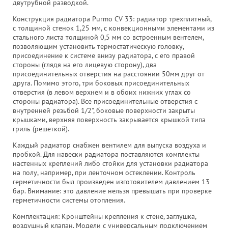
двутрубной разводкой.
Конструкция радиатора Purmo CV 33: радиатор трехплитный,
с толщиной стенок 1,25 мм, с конвекционными элементами из
стального листа толщиной 0,5 мм со встроенным вентелем,
позволяющим установить термостатическую головку,
присоединение к системе внизу радиатора, с его правой
стороны (глядя на его лицевую сторону), два
присоединительных отверстия на расстоянии 50мм друг от
друга. Помимо этого, три боковых присоединительных
отверстия (в левом верхнем и в обоих нижних углах со
стороны радиатора). Все присоединительные отверстия с
внутренней резьбой 1/2", боковые поверхности закрыты
крышками, верхняя поверхность закрывается крышкой типа
гриль (решеткой).
Каждый радиатор снабжен вентилем для выпуска воздуха и
пробкой. Для навески радиатора поставляются комплекты
настенных креплений либо стойки для установки радиатора
на полу, например, при ленточном остеклении. Контроль
герметичности был произведен изготовителем давлением 13
бар. Внимание: это давление нельзя превышать при проверке
герметичности системы отопления.
Комплектация: Кронштейны крепления к стене, заглушка,
воздушный клапан. Mодели с универсальным подключением