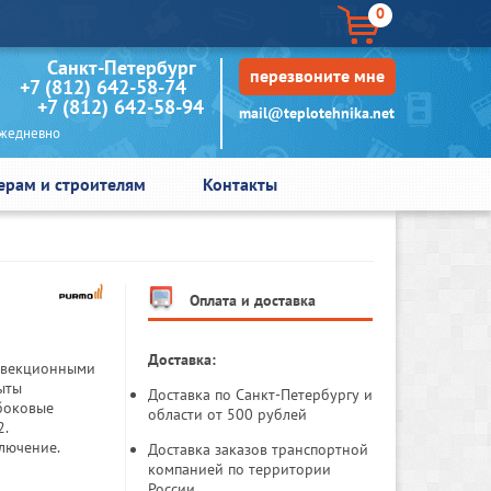
0
кт-Петербург
перезвоните мне
+7 (812) 642-58-74
+7 (812) 642-58-94
mail@teplotehnika.net
едневно
ерам и строителям
Контакты
Оплата и доставка
Доставка:
онвекционными
ыты
Доставка по Санкт-Петербургу и
 боковые
области от 500 рублей
2.
лючение.
Доставка заказов транспортной
компанией по территории
России