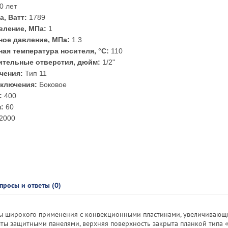
0 лет
а, Ватт:
1789
вление, МПа:
1
ое давление, МПа:
1.3
ая температура носителя, °С:
110
тельные отверстия, дюйм:
1/2"
чения:
Тип 11
ключения:
Боковое
:
400
:
60
2000
просы и ответы (0)
ры широкого применения с конвекционными пластинами, увеличиваю
ты защитными панелями, верхняя поверхность закрыта планкой типа «