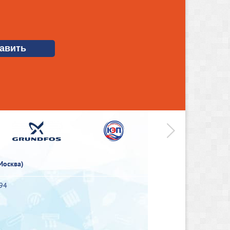
>
Москва)
-94