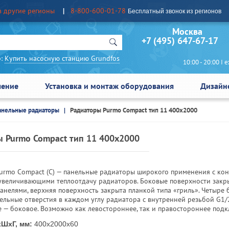
в другие регионы
8-800-600-01-78
Бесплатный звонок из регионов
Москва Сан
+7 (495) 647-67-17
:
Купить насосную станцию Grundfos
10:00 - 20:00 I еж
чение
Установка и монтаж оборудования
Дизайн
анельные радиаторы
Радиаторы Purmo Compact тип 11 400х2000
 Purmo Compact тип 11 400х2000
urmo Compact (C) — панельные радиаторы широкого применения с к
 увеличивающими теплоотдачу радиаторов. Боковые поверхности закр
анелями, верхняя поверхность закрыта планкой типа «гриль». Четыре
ельные отверстия в каждом углу радиатора с внутренней резьбой G1/
 — боковое. Возможно как левостороннее, так и правостороннее подк
ШхГ, мм:
400х2000x60