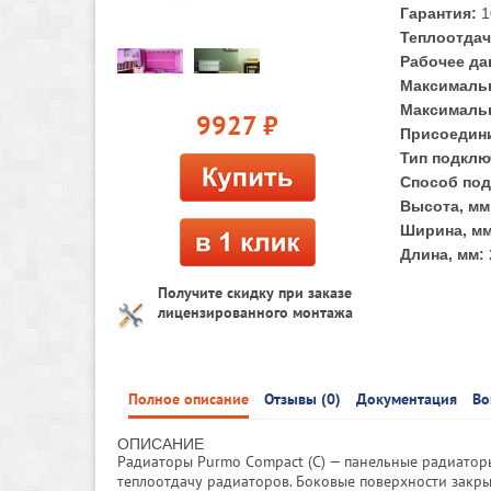
Гарантия:
1
Теплоотдач
Рабочее да
Максимальн
Максимальн
9927
руб.
Присоедини
Тип подклю
Способ под
Высота, мм
Ширина, мм
Длина, мм:
Получите скидку при заказе
лицензированного монтажа
Полное описание
Отзывы (0)
Документация
Во
ОПИСАНИЕ
Радиаторы Purmo Compact (C) — панельные радиато
теплоотдачу радиаторов. Боковые поверхности закры