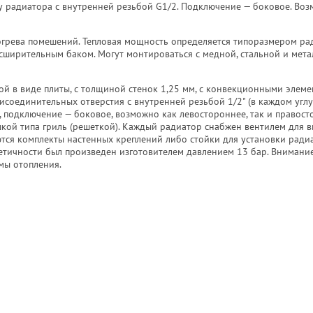
у радиатора с внутренней резьбой G1/2. Подключение — боковое. Воз
грева помешений. Тепловая мощность определяется типоразмером ра
асширительным баком. Могут монтироваться с медной, стальной и мет
ой в виде плиты, с толщиной стенок 1,25 мм, с конвекционными элеме
исоединительных отверстия с внутренней резьбой 1/2" (в каждом угл
 подключение — боковое, возможно как левостороннее, так и правос
кой типа гриль (решеткой). Каждый радиатор снабжен вентилем для в
ются комплекты настенных креплений либо стойки для установки радиа
етичности был произведен изготовителем давлением 13 бар. Внимание
мы отопления.