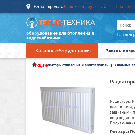
Регион продаж:
Санкт-Петербург и ЛО
Продажа 
оборудование для отопления и
Например
водоснабжения
Заказ и полу
Каталог оборудования
Акции
Радиаторы отопления и обогреватели
Стальные п
Радиаторы
Радиаторы P
пластинами,
защитными п
подсоединит
Подключение
Размеры Вх