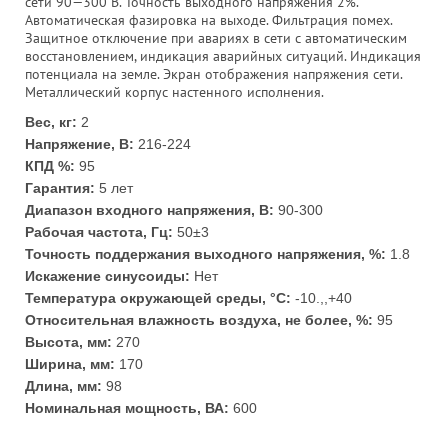
сети 90—300 В. Точность выходного напряжения 2%.
Автоматическая фазировка на выходе. Фильтрация помех.
Защитное отключение при авариях в сети с автоматическим
восстановлением, индикация аварийных ситуаций. Индикация
потенциала на земле. Экран отображения напряжения сети.
Металлический корпус настенного исполнения.
Вес, кг:
2
Напряжение, В:
216-224
КПД %:
95
Гарантия:
5 лет
Диапазон входного напряжения, В:
90-300
Рабочая частота, Гц:
50±3
Точность поддержания выходного напряжения, %:
1.8
Искажение синусоиды:
Нет
Температура окружающей среды, °С:
-10.,,+40
Относительная влажность воздуха, не более, %:
95
Высота, мм:
270
Ширина, мм:
170
Длина, мм:
98
Номинальная мощность, ВА:
600