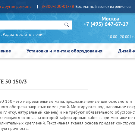
в другие регионы
8-800-600-01-78
Бесплатный звонок из регионов
Москва Сан
+7 (495) 647-67-17
:
Радиаторы отопления
10:00 - 20:00 I еж
чение
Установка и монтаж оборудования
Дизайн
E 50 150/3
0 150 - это нагревательные маты, предназначенные для основного и
ного обогрева закрытых помещений. Монтируются под напольное пок
ю плитку, натуральный камень) и не требуют обязательного обустрой
клеющаяся основа, на которой зафиксирован кабель, при монтаже не 
олнительных креплений. Текстильная тканая основа придает конструк
ную прочность.