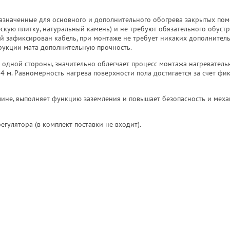
назначенные для основного и дополнительного обогрева закрытых по
кую плитку, натуральный камень) и не требуют обязательного обуст
й зафиксирован кабель, при монтаже не требует никаких дополнител
трукции мата дополнительную прочность.
одной стороны, значительно облегчает процесс монтажа нагреватель
4 м. Равномерность нагрева поверхности пола достигается за счет фи
лине, выполняет функцию заземления и повышает безопасность и мех
гулятора (в комплект поставки не входит).