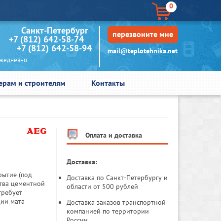
0
кт-Петербург
перезвоните мне
+7 (812) 642-58-74
+7 (812) 642-58-94
mail@teplotehnika.net
едневно
ерам и строителям
Контакты
Оплата и доставка
Доставка:
рытие (под
Доставка по Санкт-Петербургу и
ства цементной
области от 500 рублей
требует
ции мата
Доставка заказов транспортной
компанией по территории
России