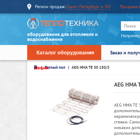
Регион продаж:
Санкт-Петербург и ЛО
Продажа 
оборудование для отопления и
Например
водоснабжения
Заказ и полу
Каталог оборудования
Акции
Теплый пол
AEG HMA TE 50 150/3
AEG HMA T
AEG HMA TE 5
дополнитель
керамическу
стяжки. Само
никаких доп
дополнитель