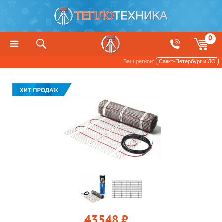
0
Ваш регион:
Санкт-Петербург и ЛО
Теплый пол
Электрический теплый пол
43548
руб.