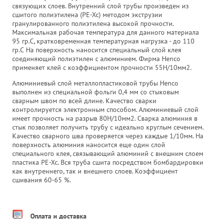
связующих слоев. Внутренний слой трубы произведен из
сшитого полиэтилена (PE-Xc) методом экструзии
гранулированного полиэтилена высокой прочности.
Максимальная рабочая температура для данного материала
95 гр.С, кратковременная температурная нагрузка - до 110
гр.С На поверхность наносится специальный слой клея
соединяющий полиэтилен с алюминием. Фирма Henco
применяет клей с коэффициентом прочности 55Н/10мм2.
Алюминиевый слой металлопластиковой трубы Henco
выполнен из специальной фольги 0,4 мм со стыковым
сварным швом по всей длине. Качество сварки
контролируется электронным способом. Алюминиевый слой
имеет прочность на разрыв 80Н/10мм2. Сварка алюминия в
стык позволяет получить трубу с идеально круглым сечением.
Качество сварного шва проверяется через каждые 1/10мм. На
поверхность алюминия наносится еще один слой
специального клея, связывающий алюминий с внешним слоем
пластика PE-Xc. Вся труба сшита посредством бомбардировки
как внутреннего, так и внешнего слоев. Коэффициент
сшивания 60-65 %.
Оплата и доставка