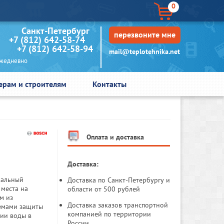
0
кт-Петербург
перезвоните мне
+7 (812) 642-58-74
+7 (812) 642-58-94
mail@teplotehnika.net
едневно
ерам и строителям
Контакты
Оплата и доставка
Доставка:
кальный
Доставка по Санкт-Петербургу и
 места на
области от 500 рублей
м из
Доставка заказов транспортной
темами защиты
компанией по территории
вии воды в
России