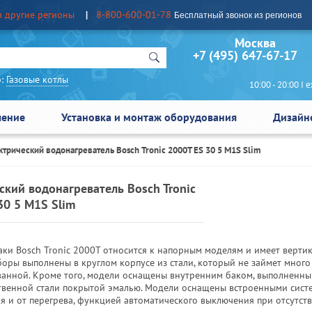
в другие регионы
8-800-600-01-78
Бесплатный звонок из регионов
Москва Сан
+7 (495) 647-67-17
:
Газовые котлы
10:00 - 20:00 I еж
чение
Установка и монтаж оборудования
Дизайн
ктрический водонагреватель Bosch Tronic 2000T ES 30 5 M1S Slim
ский водонагреватель Bosch Tronic
30 5 M1S Slim
аки Bosch Tronic 2000T относится к напорным моделям и имеет верти
оры выполнены в круглом корпусе из стали, который не займет много
 ванной. Кроме того, модели оснащены внутренним баком, выполненны
твенной стали покрытой эмалью. Модели оснащены встроенными сис
я и от перегрева, функцией автоматического выключения при отсутст