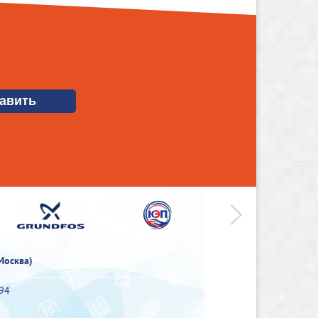
>
Москва)
-94