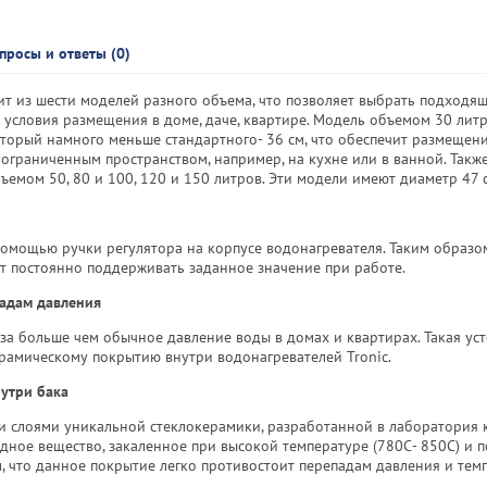
просы и ответы (0)
ит из шести моделей разного объема, что позволяет выбрать подходя
условия размещения в доме, даче, квартире. Модель объемом 30 литр
торый намного меньше стандартного- 36 см, что обеспечит размещен
ограниченным пространством, например, на кухне или в ванной. Также
емом 50, 80 и 100, 120 и 150 литров. Эти модели имеют диаметр 47 
помощью ручки регулятора на корпусе водонагревателя. Таким образом
т постоянно поддерживать заданное значение при работе.
падам давления
аза больше чем обычное давление воды в домах и квартирах. Такая ус
рамическому покрытию внутри водонагревателей Tronic.
утри бака
ри слоями уникальной стеклокерамики, разработанной в лаборатория
видное вещество, закаленное при высокой температуре (780С- 850С) и
ом, что данное покрытие легко противостоит перепадам давления и тем