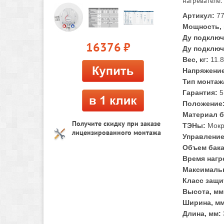
нагревателе.
Артикул:
77
Мощность, 
Ду подключ
16376
руб.
Ду подключ
Вес, кг:
11.
Напряжение
Тип монтаж
Гарантия:
5
Положение
Материал б
Получите скидку при заказе
ТЭНы:
Мок
лицензированного монтажа
Управление
Объем бака
Время нагре
Максимальн
Класс защи
Высота, мм
Ширина, мм
Длина, мм: