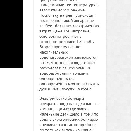
поддерживает ее температуру в
автоматическом режиме.
Поскольку нагрев происходит
постепенно, такой аппарат не
требует больших электрических
затрат. Даже 150-литровые
бойлеры потребляют в
основном не более 1,5-2 кВт.
Второе преимущество
накопительных
водонагревателей заключается
в том, что горячая вода может
расходоваться несколькими
водоразборными точками
одновременно, т.е.
одновременно можно включить
душ и мыть посуду на кухне.
Электрические бойлеры
прекрасно подходят для ванных
комнат, в домах где живут
маленькие дети. Дело в том, что
вода в электрических бойлерах
смешивается в самом приборе,
до того как вытечь из крана.