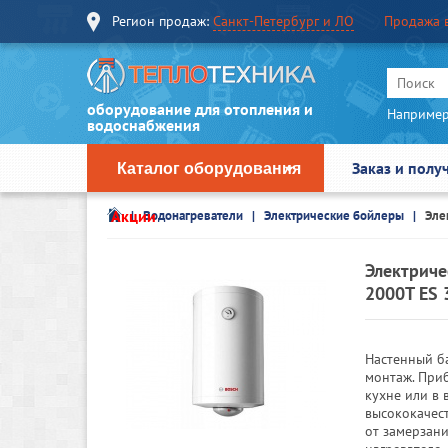
Регион продаж:
Санкт-Петербург и ЛО
Продажа 
оборудование для отопления и
Например
водоснабжения
Заказ и полу
Каталог оборудования
Акции
Водонагреватели
Электрические бойлеры
Эле
Электриче
2000T ES 
Настенный б
монтаж. Приб
кухне или в
высококачес
от замерзани