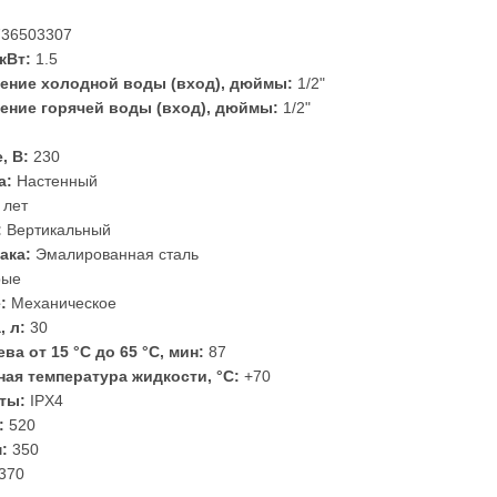
36503307
кВт:
1.5
ение холодной воды (вход), дюймы:
1/2"
ение горячей воды (вход), дюймы:
1/2"
8
, В:
230
а:
Настенный
 лет
:
Вертикальный
ака:
Эмалированная сталь
рые
:
Механическое
, л:
30
ва от 15 °С до 65 °С, мин:
87
ая температура жидкости, °С:
+70
ты:
IPX4
:
520
:
350
370