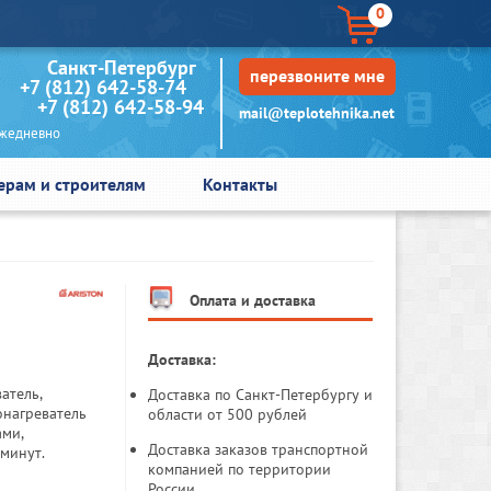
0
кт-Петербург
перезвоните мне
+7 (812) 642-58-74
+7 (812) 642-58-94
mail@teplotehnika.net
едневно
ерам и строителям
Контакты
Оплата и доставка
Доставка:
атель,
Доставка по Санкт-Петербургу и
онагреватель
области от 500 рублей
ами,
Доставка заказов транспортной
минут.
компанией по территории
России