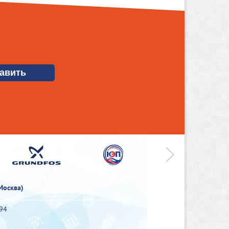
>
Москва)
-94