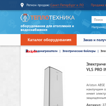
Регион продаж:
Санкт-Петербург и ЛО
Продажа 
оборудование для отопления и
Например
водоснабжения
Заказ и полу
Каталог оборудования
Акции
Водонагреватели
Электрические бойлеры
Эле
Электриче
VLS PRO 
Ariston ABSE
наилучшим о
имеет элект
защищенными
Артикул:
37