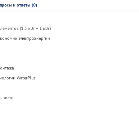
просы и ответы (0)
ементов (1,5 кВт + 1 кВт)
экономии электроэнергии
монтажа
нологии WaterPlus
льности