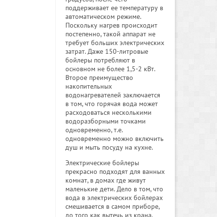
поддерживает ее температуру в
автоматическом режиме.
Поскольку нагрев происходит
постепенно, такой аппарат не
требует больших электрических
затрат. Даже 150-литровые
бойлеры потребляют в
основном не более 1,5-2 кВт.
Второе преимущество
накопительных
водонагревателей заключается
в том, что горячая вода может
расходоваться несколькими
водоразборными точками
одновременно, т.е.
одновременно можно включить
душ и мыть посуду на кухне.
Электрические бойлеры
прекрасно подходят для ванных
комнат, в домах где живут
маленькие дети. Дело в том, что
вода в электрических бойлерах
смешивается в самом приборе,
до того как вытечь из крана.