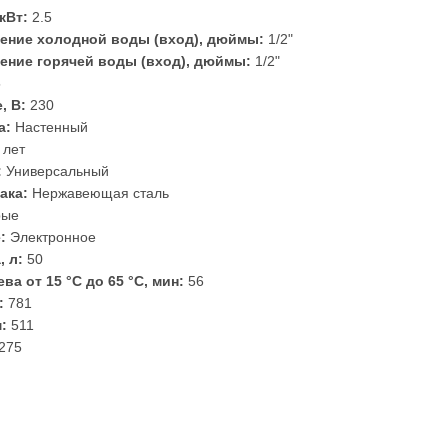
кВт:
2.5
ение холодной воды (вход), дюймы:
1/2"
ение горячей воды (вход), дюймы:
1/2"
5
, В:
230
а:
Настенный
 лет
:
Универсальный
ака:
Нержавеющая сталь
рые
:
Электронное
, л:
50
ва от 15 °С до 65 °С, мин:
56
:
781
:
511
275