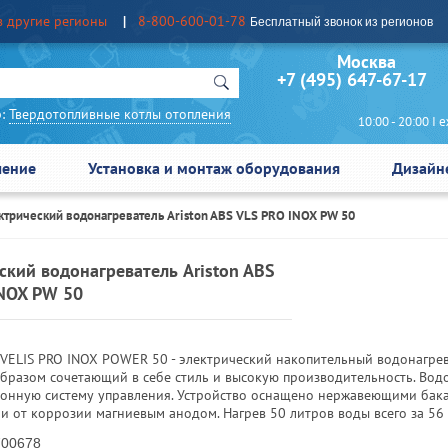
в другие регионы
8-800-600-01-78
Бесплатный звонок из регионов
Москва Сан
+7 (495) 647-67-17
:
Твердотопливные котлы отопления
10:00 - 20:00 I еж
чение
Установка и монтаж оборудования
Дизайн
ктрический водонагреватель Ariston ABS VLS PRO INOX PW 50
ский водонагреватель Ariston ABS
INOX PW 50
 VELIS PRO INOX POWER 50 - электрический накопительный водонагрев
бразом сочетающий в себе стиль и высокую производительность. Вод
ронную систему управления. Устройство оснащено нержавеющими бак
 от коррозии магниевым анодом. Нагрев 50 литров воды всего за 56 
00678