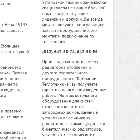
Установкой техники занимаются
ь при
специалисты имеющие большой
опыт, соответствующие
лицензии и допуски. Вы всегда
можете получить консультацию,
нт Нева 4513Е
заказать оборудование, его
пользоваться
монтаж и подключение по
телефонам:
 Столицы и
(812) 642-58-74, 642-58-94
 вас о текущей
Производя монтаж и замену
радиаторов отопления и
овном, это
другого отопительного
ажах. Газовая
оборудования в "Компании
ониженном
Теплотехника", вы получаете
 каким-то
гарантию на все произведенные
расходе воды
работы. Монтаж котельного
ого
оборудования для систем
отопления квартир и
 и поэтому
загородных домов, замена и
егда сможете
установка алюминиевых
радиаторов, а также чугунных и
биметаллических радиаторов,
роизводиться
установка электрических и
овой колонки