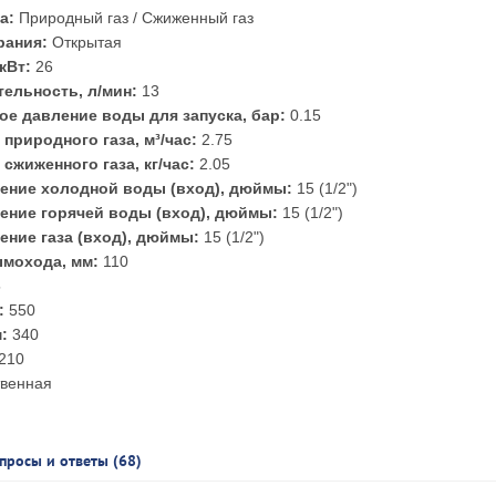
а:
Природный газ / Сжиженный газ
рания:
Открытая
кВт:
26
ельность, л/мин:
13
е давление воды для запуска, бар:
0.15
природного газа, м³/час:
2.75
сжиженного газа, кг/час:
2.05
ение холодной воды (вход), дюймы:
15 (1/2")
ение горячей воды (вход), дюймы:
15 (1/2")
ение газа (вход), дюймы:
15 (1/2")
мохода, мм:
110
5
:
550
:
340
210
твенная
просы и ответы (68)