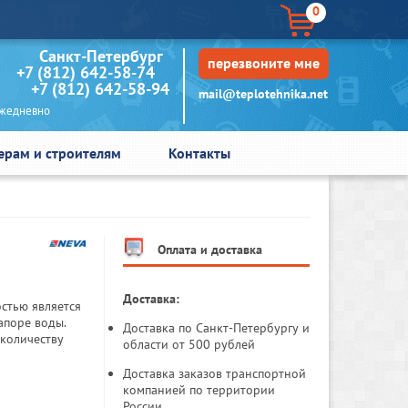
0
кт-Петербург
перезвоните мне
+7 (812) 642-58-74
+7 (812) 642-58-94
mail@teplotehnika.net
едневно
ерам и строителям
Контакты
Оплата и доставка
Доставка:
остью является
апоре воды.
Доставка по Санкт-Петербургу и
 количеству
области от 500 рублей
Доставка заказов транспортной
компанией по территории
России