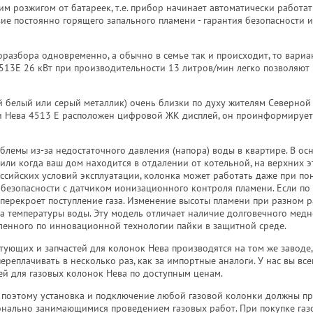
м розжигом от батареек, т.е. прибор начинает автоматически работат
ие постоянно горящего запального пламени - гарантия безопасности и
оразбора одновременно, а обычно в семье так и происходит, то вариа
513Е 26 кВт при производительности 13 литров/мин легко позволяют 
ый белый или серый металлик) очень близки по духу жителям Северной
ки Нева 4513 Е расположен цифровой ЖК дисплей, он проинформирует
емы из-за недостаточного давления (напора) воды в квартире. В осн
ли когда ваш дом находится в отдалении от котельной, на верхних эт
ссийских условий эксплуатации, колонка может работать даже при п
 безопасности с датчиком ионизационного контроля пламени. Если по
 перекроет поступление газа. Изменение высоты пламени при разном 
а температуры воды. Эту модель отличает наличие долговечного медн
вленного по инновационной технологии пайки в защитной среде.
тующих и запчастей для колонок Нева производятся на том же заводе,
переплачивать в несколько раз, как за импортные аналоги. У нас вы вс
й для газовых колонок Нева по доступным ценам.
, поэтому установка и подключение любой газовой колонки должны п
нально занимающимися проведением газовых работ. При покупке газ