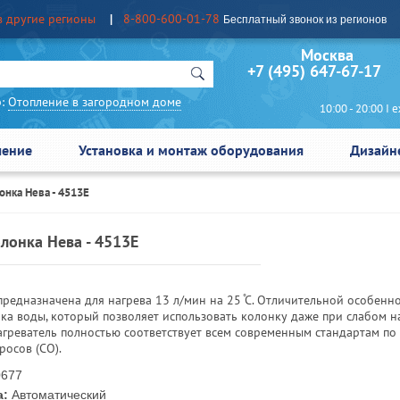
в другие регионы
8-800-600-01-78
Бесплатный звонок из регионов
Москва Сан
+7 (495) 647-67-17
:
Отопление в загородном доме
10:00 - 20:00 I еж
чение
Установка и монтаж оборудования
Дизайн
онка Нева - 4513Е
олонка Нева - 4513Е
редназначена для нагрева 13 л/мин на 25 ̊С. Отличительной особенн
ка воды, который позволяет использовать колонку даже при слабом н
агреватель полностью соответствует всем современным стандартам по
росов (СО).
677
а:
Автоматический