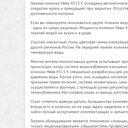
Газовая колонка Нева 4513 Е оснащена автоматически
открытии крана и прекращает при закрытии. Отсутств
долговечности колонки.
Если вы планируете пользоваться двумя точками вод
- один из самых разумных. Мощность колонки Нева 4
горячей водой на кухне и в душе.
Строгий элегантный стиль, цветовая гамма (спокойн
других регионов России. На передней панели колон
температуре воды.
Многие жители многоэтажных домов испытывают пробл
происходит, когда система водоснабжения изношена и
колонка Нева 4513 Е специально разработана для ро
давлении воды. Кроме этого, она оснащена системой
причинам пламя погаснет, система моментально сама
осуществляется вручную, с помощью ручки-регулятор
теплообменника без сплавов олова и свинца, изгото
Стоит отметить важную деталь: большинство комплек
всегда есть в наличии, их не надо ждать неделями и 
найти полный ассортимент комплектующих и запчасте
Газовое оборудование является технически-сложным
только лицензированными специалистами, профессио