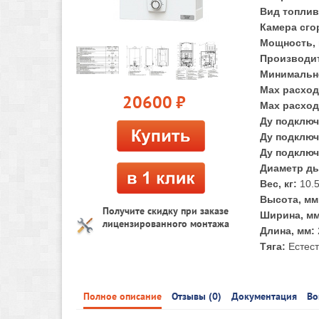
Вид топлив
Камера сго
Мощность, 
Производит
Минимально
Max расход 
20600
руб.
Max расход 
Ду подключ
Ду подключ
Ду подключ
Диаметр ды
Вес, кг:
10.
Высота, мм
Получите скидку при заказе
Ширина, мм
лицензированного монтажа
Длина, мм:
Тяга:
Естес
Полное описание
Отзывы (0)
Документация
Во