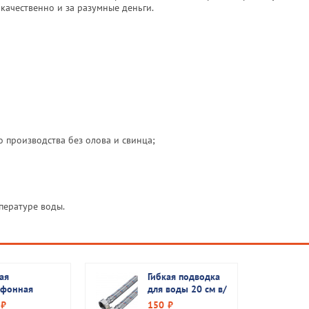
 качественно и за разумные деньги.
:
 производства без олова и свинца;
пературе воды.
ая
Гибкая подводка
ьфонная
для воды 20 см в/
одка для газа
в ТР
150
руб.
руб.