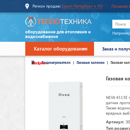
Регион продаж:
Санкт-Петербург и ЛО
Продажа 
оборудование для отопления и
Например
водоснабжения
Заказ и полу
Каталог оборудования
Акции
Водонагреватели
Газовые колонки
Газовая кол
Газовая к
NEVA 4513Е п
датчик прото
Также водон
вредных выб
Артикул:
30
Тип розжиг