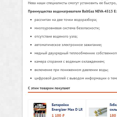
Нева наши специалисты смогут установить ее быстро,
Преимущества водонагревателя BаltGаz NEVA‑4513 Е
рассчитан на две точки водоразбора;
многоуровневая система безопасности;
отсутствие водяного узла;
автоматическое электронное зажигание;
медный двухрядный теплообменник собственного
камера сгорания с водяным охлаждением;
включение при пониженном давлении воды;
цифровой дисплей с выводом информации о тем
С этим товаром покупают
Батарейки
Гибк
Energizer Max D LR
сил
20
подв
1 100
180
руб.